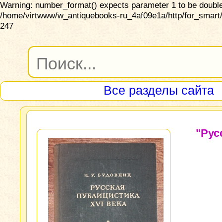
Warning: number_format() expects parameter 1 to be double,
/home/virtwww/w_antiquebooks-ru_4af09e1a/http/for_smart/
247
Все разделы сайта
"Рус