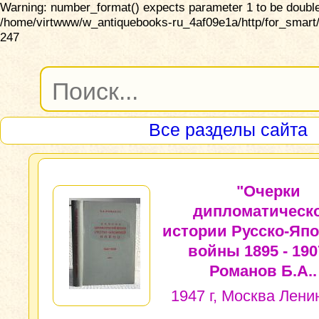
Warning: number_format() expects parameter 1 to be double,
/home/virtwww/w_antiquebooks-ru_4af09e1a/http/for_smart/
247
Все разделы сайта
"Очерки
дипломатическ
истории Русско-Яп
войны 1895 - 190
Романов Б.А..
1947 г, Москва Лени