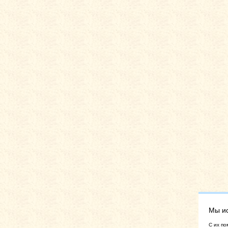
Мы и
C их по