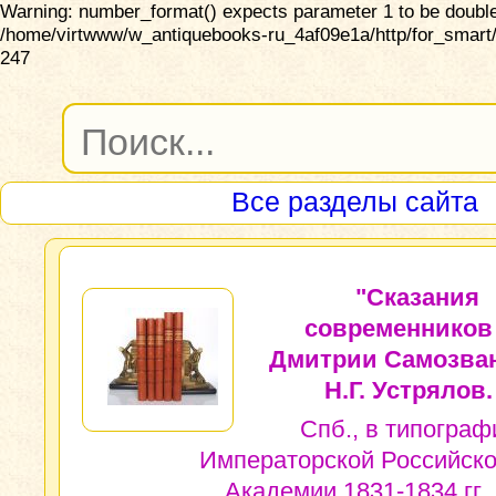
Warning: number_format() expects parameter 1 to be double,
/home/virtwww/w_antiquebooks-ru_4af09e1a/http/for_smart/
247
Все разделы сайта
"Сказания
современников
Дмитрии Самозван
Н.Г. Устрялов.
Спб., в типограф
Императорской Российск
Академии 1831-1834 гг.