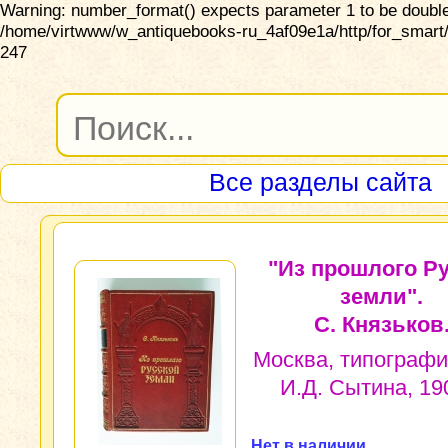
Warning: number_format() expects parameter 1 to be double,
/home/virtwww/w_antiquebooks-ru_4af09e1a/http/for_smart/
247
Все разделы сайта
"Из прошлого Р
земли".
С. Князьков
Москва, типографи
И.Д. Сытина, 190
Нет в наличии