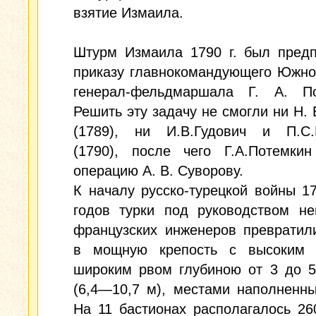
взятие Измаила.
Штурм Измаила 1790 г. был предп
приказу главнокомандующего Южно
генерал-фельдмаршала Г. А. По
Решить эту задачу не смогли ни Н. 
(1789), ни И.В.Гудович и П.С.
(1790), после чего Г.А.Потемкин
операцию А. В. Суворову.
К началу русско-турецкой войны 
годов турки под руководством не
французских инженеров превратил
в мощную крепость с высоким
широким рвом глубиною от 3 до 5
(6,4—10,7 м), местами наполненн
На 11 бастионах располагалось 26