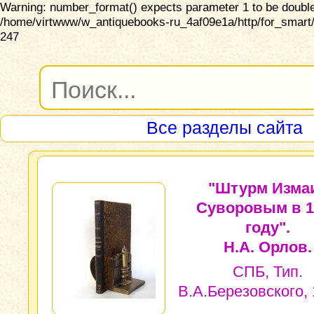
Warning: number_format() expects parameter 1 to be double,
/home/virtwww/w_antiquebooks-ru_4af09e1a/http/for_smart/
247
Все разделы сайта
"Штурм Изма
Суворовым в 1
году".
Н.А. Орлов.
СПБ, Тип.
В.А.Березовского, 