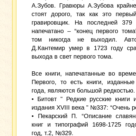
А.Зубов. Гравюры А.Зубова крайн
стоят дорого, так как это первы
гравировщик. На последней 379 
напечатано – “конец первого тома
том никогда не выходил. Авт
Д.Кантемир умер в 1723 году сра
выхода в свет первого тома.
Все книги, напечатанные во врем
Первого, то есть книги, изданны
года, являются большой редкостью.
• Битовт " Редкие русские книги 
издания XVIII века " №337: “Очень р
• Пекарский П. “Описание славян
книг и типографий 1698-1725 год
год, т.2, №329.