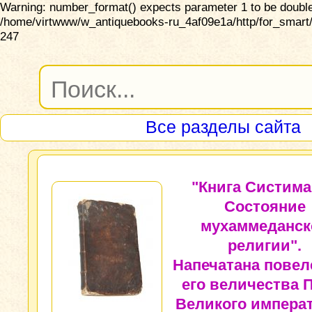
Warning: number_format() expects parameter 1 to be double,
/home/virtwww/w_antiquebooks-ru_4af09e1a/http/for_smart/
247
Все разделы сайта
"Книга Систима
Состояние
мухаммеданск
религии".
Напечатана пове
его величества 
Великого императ