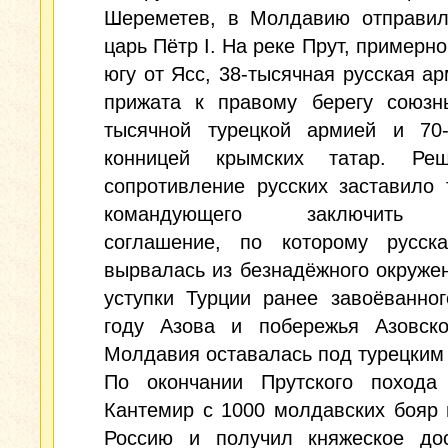
Шереметев, в Молдавию отправил
царь Пётр I. На реке Прут, примерно
югу от Ясс, 38-тысячная русская а
прижата к правому берегу союзн
тысячной турецкой армией и 70-
конницей крымских татар. Реш
сопротивление русских заставило 
командующего заключить 
соглашение, по которому русск
вырвалась из безнадёжного окруже
уступки Турции ранее завоёванно
году Азова и побережья Азовско
Молдавия оставалась под турецким 
По окончании Прутского похода
Кантемир с 1000 молдавских бояр
Россию и получил княжеское дос