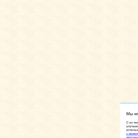
Мы и
C их по
улучшая
использ
с полит
персон