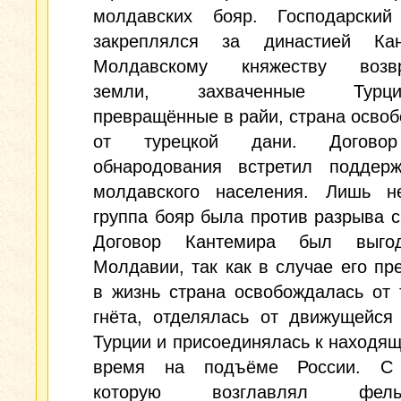
молдавских бояр. Господарский
закреплялся за династией Кан
Молдавскому княжеству возвр
земли, захваченные Тур
превращённые в райи, страна осво
от турецкой дани. Догово
обнародования встретил поддерж
молдавского населения. Лишь н
группа бояр была против разрыва с
Договор Кантемира был выго
Молдавии, так как в случае его пр
в жизнь страна освобождалась от 
гнёта, отделялась от движущейся
Турции и присоединялась к находящ
время на подъёме России. С 
которую возглавлял фель