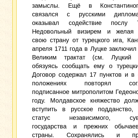
замыслы. Ещё в Константино
связался с русскими диплом
оказывал содействие послу Т
Недовольный визирем и желая 
свою страну от турецкого ига, Ка
апреля 1711 года в Луцке заключил
Великим трактат (см. Луцкий д
обязуясь сообщать ему о турецки
Договор содержал 17 пунктов и в
положениях повторял согл
подписанное митрополитом Гедеон
году. Молдавское княжество дол
вступить в русское подданство, 
статус независимого, суве
государства и прежних обычае
страны. Сохранялись и при