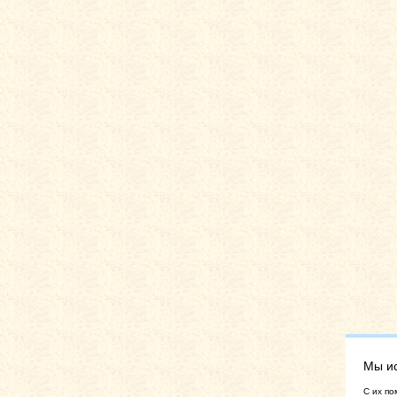
Мы и
C их по