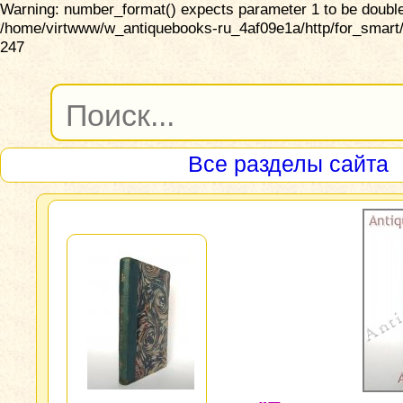
Warning: number_format() expects parameter 1 to be double,
/home/virtwww/w_antiquebooks-ru_4af09e1a/http/for_smart/
247
Все разделы сайта