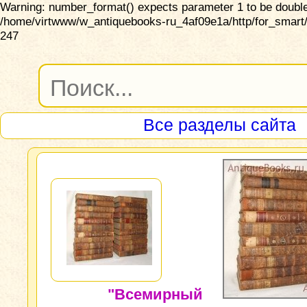
Warning: number_format() expects parameter 1 to be double,
/home/virtwww/w_antiquebooks-ru_4af09e1a/http/for_smart/
247
Все разделы сайта
"Всемирный