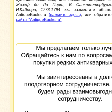
Жозеф де Ла Порт, В Санктпетербурге
И.К.Шнора, 1778-1794 гг..
разместите объявл
AntiqueBooks.ru
(нажмите здесь)
, или обратит
сайта "AntiqueBooks.ru"
.
Мы предлагаем только луч
Обращайтесь к нам по вопросам
покупки редких антикварных
Мы заинтересованы в долг
плодотворном сотрудничестве.
будем рады взаимовыгод
сотрудничеству.