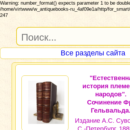
Warning: number_format() expects parameter 1 to be double,
/home/virtwww/w_antiquebooks-ru_4af09e1a/http/for_smart/
247
Все разделы сайта
"Естественн
история племе
народов".
Сочинение Ф
Гельвальда
Издание А.С. Сув
С.-Петербург, 188