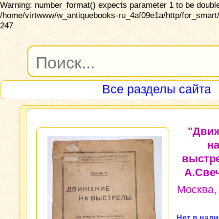
Warning: number_format() expects parameter 1 to be double,
/home/virtwww/w_antiquebooks-ru_4af09e1a/http/for_smart/
247
Все разделы сайта
"Дви
н
выстр
А.Све
Москва, 
Нет в нал