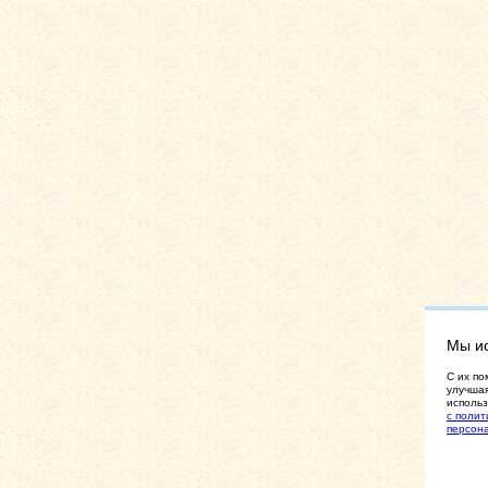
Мы и
C их по
улучшая
использ
с полит
персон