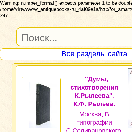
Warning: number_format() expects parameter 1 to be double,
/home/virtwww/w_antiquebooks-ru_4af09e1a/http/for_smart/
247
Все разделы сайта
"Думы,
стихотворения
К.Рылеева".
К.Ф. Рылеев.
Москва, В
типографии
С.Селивановского,