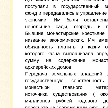
поступали в государственный з
фонд и передавались в управление
экономии. Им были оставлены
небольшие сады, огороды и п
Бывшие монастырские крестьяне 
название экономических. Им вме
обязанность платить в казну о
которого казна выплачивала опре
сумму на содержание монас
архиерейских домов.
Передача земельных владений 
государственную собственност
монастыри главного матери
источника существования ( ок
миллионов рублей годового д
пересчёте на современный курс - п