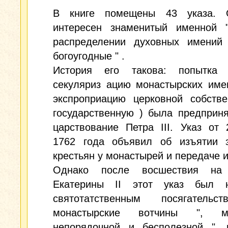
В книге помещены 43 указа. 
интересен знаменитый именной 
распределении духовных имений
богоугодные " .
История его такова: попытка 
секуляриз ацию монастырских имен
экспроприацию церковной собстве
государственную ) была предприн
царствование Петра III. Указ от
1762 года объявил об изъятии 
крестьян у монастырей и передаче их
Однако после восшествия на 
Екатерины II этот указ был 
святотатственным посягатель
монастырские вотчины ", 
непорядочной и бесполезной ", 