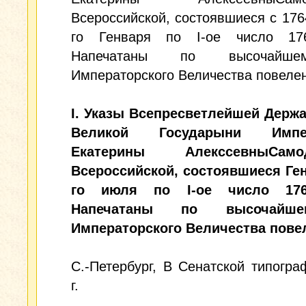
Всероссийской, состоявшиеся с 176
го Генваря по I-ое число 17
Напечатаны по высочайш
Императорского Величества повеле
I. Указы Всепресветлейшей Держ
Великой Государыни Импе
Екатерины АлекссевныСамо
Всероссийской, состоявшиеся Ген
го июля по I-ое число 176
Напечатаны по высочайш
Императорского Величества пове
С.-Петербург, В Сенатской типогра
г.