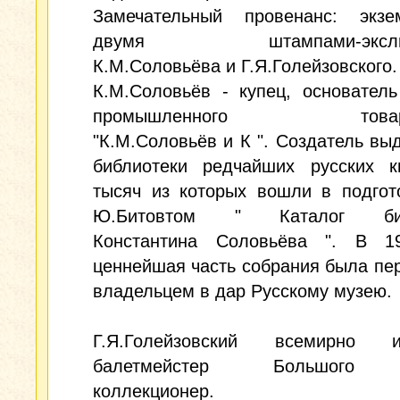
Замечательный провенанс: экз
двумя штампами-экслиб
К.М.Соловьёва и Г.Я.Голейзовского.
К.М.Соловьёв - купец, основатель
промышленного товари
"К.М.Соловьёв и К ". Создатель в
библиотеки редчайших русских кн
тысяч из которых вошли в подгот
Ю.Битовтом " Каталог биб
Константина Соловьёва ". В 1
ценнейшая часть собрания была пе
владельцем в дар Русскому музею.
Г.Я.Голейзовский всемирно и
балетмейстер Большого т
коллекционер.