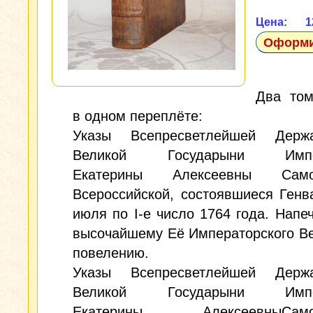
Цена: 1
Оформи
Два том
в одном переплёте:
Указы Всепресветлейшей Держ
Великой Государыни Импе
Екатерины Алексеевны Само
Всероссийской, состоявшиеся Генва
июля по I-е число 1764 года. Напе
высочайшему Её Императорского В
повелению.
Указы Всепресветлейшей Держ
Великой Государыни Импе
Екатерины АлексеевныСамо