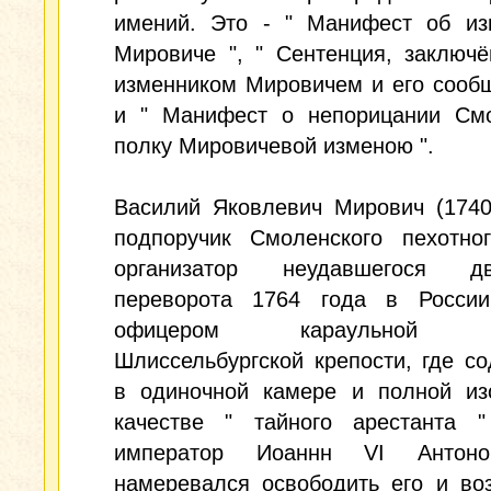
имений. Это - " Манифест об из
Мировиче ", " Сентенция, заключ
изменником Мировичем и его сооб
и " Манифест о непорицании Смо
полку Мировичевой изменою ".
Василий Яковлевич Мирович (1740
подпоручик Смоленского пехотног
организатор неудавшегося дв
переворота 1764 года в России
офицером караульной к
Шлиссельбургской крепости, где с
в одиночной камере и полной из
качестве " тайного арестанта 
император Иоаннн VI Антоно
намеревался освободить его и во