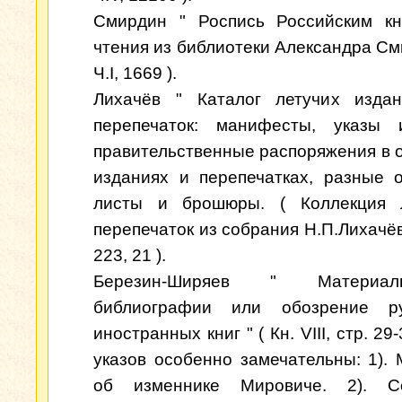
Смирдин " Роспись Российским кн
чтения из библиотеки Александра Сми
Ч.I, 1669 ).
Лихачёв " Каталог летучих изда
перепечаток: манифесты, указы 
правительственные распоряжения в 
изданиях и перепечатках, разные 
листы и брошюры. ( Коллекция 
перепечаток из собрания Н.П.Лихачёва
223, 21 ).
Березин-Ширяев " Матери
библиографии или обозрение р
иностранных книг " ( Кн. VIII, стр. 29
указов особенно замечательны: 1).
об изменнике Мировиче. 2). Се