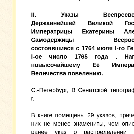
II. Указы Всепресвет
Державнейшей Великой Гос
Императрицы Екатерины Але
Самодержицы Всеросси
состоявшиеся с 1764 июля I-го Г
I-ое число 1765 года . Нап
повысочайшему Её Императ
Величества повелению.
С.-Петербург, В Сенатской типогра
г.
В книге помещены 29 указов, прич
них не менее знамениты, чем опи
ранее указ о распределении 