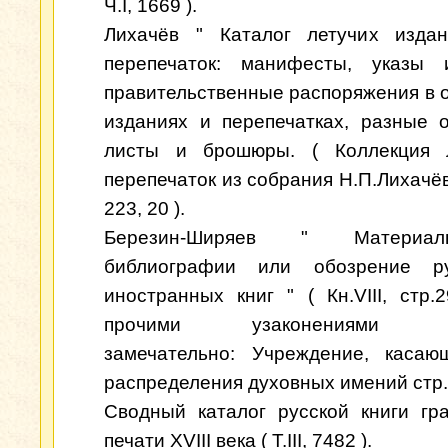
Ч.I, 1669 ).
Лихачёв " Каталог летучих изда
перепечаток: манифесты, указы 
правительственные распоряжения в 
изданиях и перепечатках, разные 
листы и брошюры. ( Коллекция 
перепечаток из собрания Н.П.Лихачёва
223, 20 ).
Березин-Ширяев " Матери
библиографии или обозрение р
иностранных книг " ( Кн.VIII, стр.
прочими узаконениями ос
замечательно: Учреждение, касаю
распределения духовных имений стр. 
Сводный каталог русской книги гр
печати XVIII века ( Т.III, 7482 ).