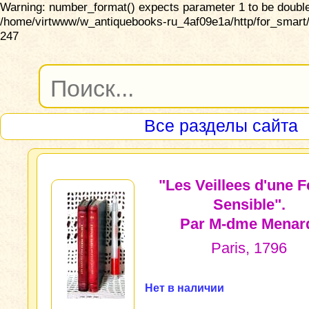
Warning: number_format() expects parameter 1 to be double,
/home/virtwww/w_antiquebooks-ru_4af09e1a/http/for_smart/
247
Все разделы сайта
"Les Veillees d'une
Sensible".
Par M-dme Menar
Paris, 1796
Нет в наличии