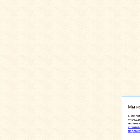
Мы и
C их по
улучшая
использ
с полит
персон