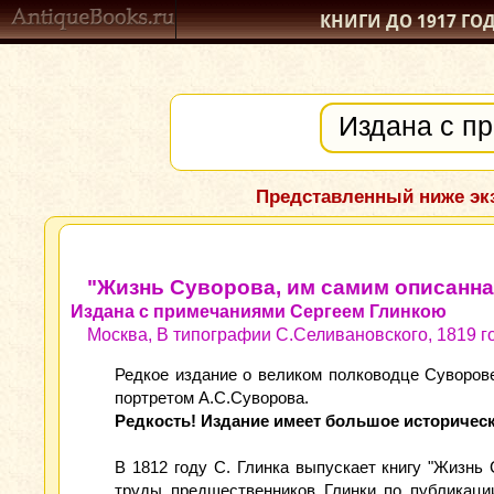
КНИГИ ДО 1917
ГО
Представленный ниже экз
"Жизнь Суворова, им самим описанная
Издана с примечаниями Сергеем Глинкою
Москва, В типографии С.Селивановского, 1819 г
Редкое издание о великом полководце Суворове.
портретом А.С.Суворова.
Редкость!
Издание имеет большое историческ
В 1812 году С. Глинка выпускает книгу "Жизнь 
труды предшественников Глинки по публикации