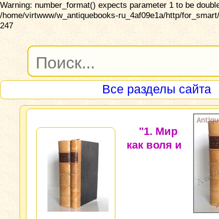
Warning: number_format() expects parameter 1 to be double,
/home/virtwww/w_antiquebooks-ru_4af09e1a/http/for_smart/
247
Все разделы сайта
"1. Мир
как воля и