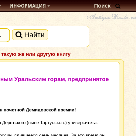
ИНФОРМАЦИЯ
Найти
 такую же или другую книгу
рным Уральским горам, предпринятое
ен почетной Демидовской премии!
Дерптского (ныне Тартусского) университета.
оссии, длившееся семь месяцев. За это время он