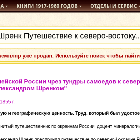
ДА
КНИГИ
1917-1960
ГОДОВ
ОТДЕЛЫ
И СЕРВИС
емпляр уже продан. Используйте поиск чтобы найти
пейской России чрез тундры самоедов к севе
Александром Шренком"
855 г.
ую и географическую ценность. Труд, который был удосто
нитый путешественник по окраинам России, доцент минералогии 
лександр Шренк предпринял путешествие по северной окраине Р