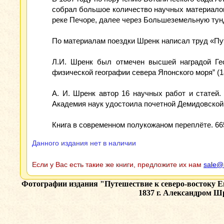
собрал большое количество научных материалов
реке Печоре, далее через Большеземельную тунд
По материалам поездки Шренк написал труд «Пут
Л.И. Шренк был отмечен высшей наградой Ге
физической географии севера Японского моря” (18
А. И. Шренк автор 16 научных работ и статей
Академия наук удостоила почетной Демидовской
Книга в современном полукожаном переплёте. 665
Данного издания нет в наличии
Если у Вас есть такие же книги, предложите их нам
sale@
Фотографии издания
"Путешествие к северо-востоку 
1837 г. Александром Ш