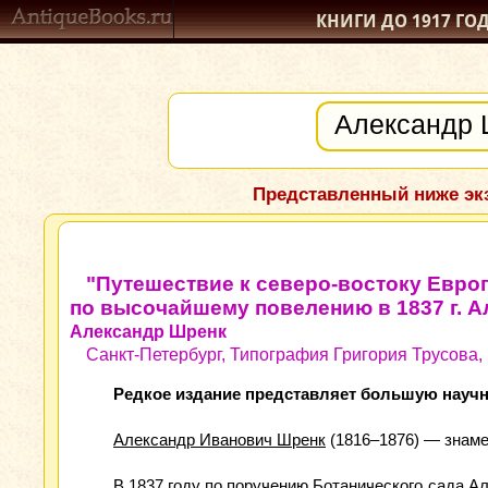
КНИГИ ДО 1917
ГО
Представленный ниже экз
"Путешествие к северо-востоку Евро
по высочайшему повелению в 1837 г. 
Александр Шренк
Санкт-Петербург, Типография Григория Трусова, 1
Редкое издание представляет большую научн
Александр Иванович Шренк
(1816–1876) — знаме
В 1837 году по поручению Ботанического сада А