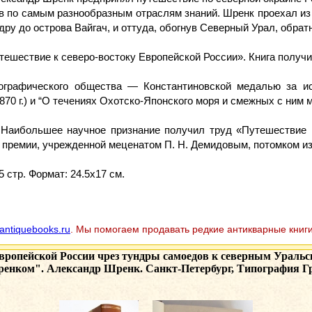
 по самым разнообразным отраслям знаний. Шренк проехал из 
ру до острова Вайгач, и оттуда, обогнув Северный Урал, обрат
ешествие к северо-востоку Европейской России». Книга получ
ографического общества — Константиновской медалью за и
70 г.) и “О течениях Охотско-Японского моря и смежных с ним мо
. Наибольшее научное признание получил труд «Путешествие к
 премии, учрежденной меценатом П. Н. Демидовым, потомком и
 стр. Формат: 24.5х17 см.
antiquebooks.ru
. Мы помогаем продавать редкие антикварные книги
Европейской России чрез тундры самоедов к северным Ураль
ренком". Александр Шренк. Санкт-Петербург, Типография Гри