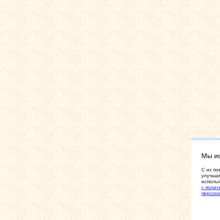
Мы и
C их по
улучшая
использ
с полит
персон