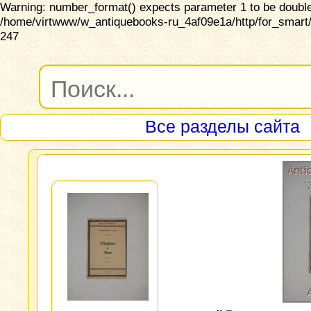
Warning: number_format() expects parameter 1 to be double,
/home/virtwww/w_antiquebooks-ru_4af09e1a/http/for_smart/
247
Все разделы сайта