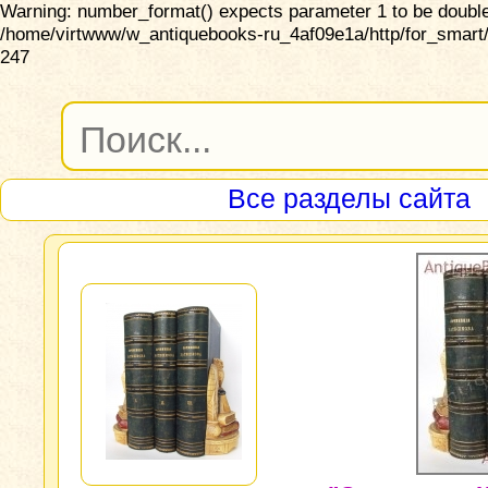
Warning: number_format() expects parameter 1 to be double,
/home/virtwww/w_antiquebooks-ru_4af09e1a/http/for_smart/
247
Все разделы сайта