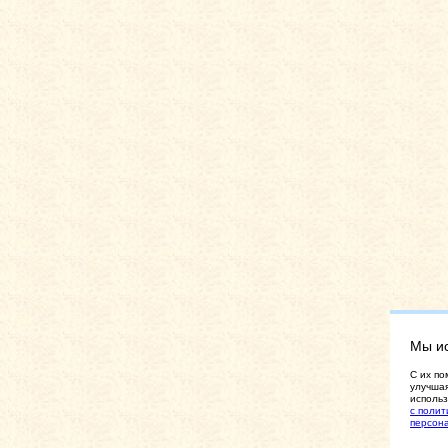
Мы и
C их по
улучшая
использ
с полит
персон