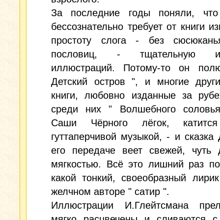
За последние годы поняли, что
бессознательно требует от книги и
простоту слога - без сюсюкан
пословиц, - тщательную из
иллюстраций. Потому-то он пол
Детский остров ", и многие друг
книги, любовно изданные за рубе
среди них " Волшебного соловья
Саши Чёрного лёгок, катится
гуттаперчивой музыкой, - и сказка
его передаче веет свежей, чуть 
мягкостью. Всё это лишний раз по
какой тонкий, своеобразный лири
желчном авторе " сатир ".
Иллюстрации И.Глейтсмана пре
мягко расцвечены и сливаются с 