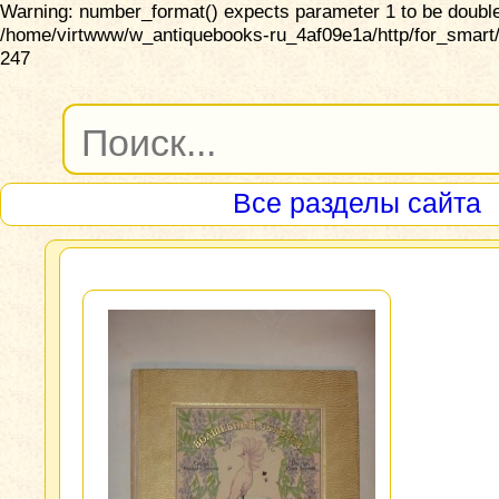
Warning: number_format() expects parameter 1 to be double,
/home/virtwww/w_antiquebooks-ru_4af09e1a/http/for_smart/
247
Все разделы сайта