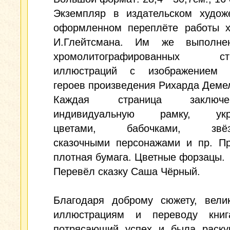
Экземпляр в издательском художе
оформленном переплёте работы х
И.Глейтсмана. Им же выполне
хромолитографированных стр
иллюстраций с изображением 
героев произведения Рихарда Деме
Каждая страница заклю
индивидуальную рамку, укр
цветами, бабочками, звёзд
сказочными персонажами и пр. Пр
плотная бумага. Цветные форзацы.
Перевёл сказку Саша Чёрный.
Благодаря доброму сюжету, вели
иллюстрациям и переводу кни
потрясающий успех и была раску