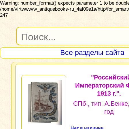
Warning: number_format() expects parameter 1 to be double,
/home/virtwww/w_antiquebooks-ru_4af09e1a/http/for_smart/
247
Все разделы сайта
"Российски
Императорский Ф
1913 г.".
СПб., тип. А.Бенке
год
Нет в наличии