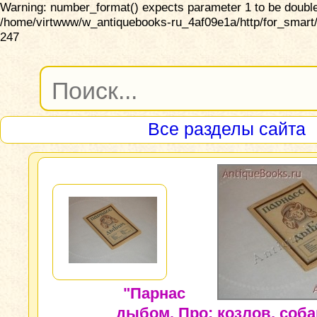
Warning: number_format() expects parameter 1 to be double,
/home/virtwww/w_antiquebooks-ru_4af09e1a/http/for_smart/
247
Все разделы сайта
"Парнас
дыбом. Про: козлов, соба