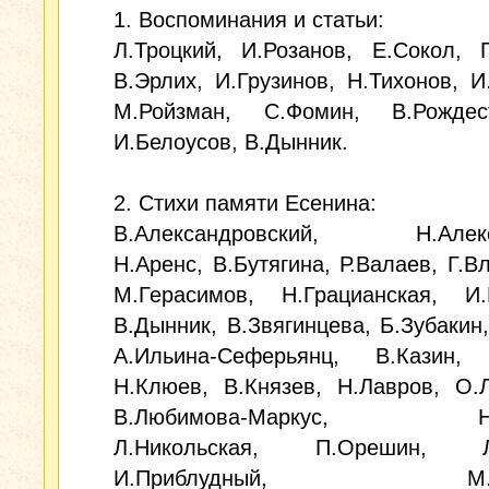
1. Воспоминания и статьи:
Л.Троцкий, И.Розанов, Е.Сокол, Г
В.Эрлих, И.Грузинов, Н.Тихонов, И
М.Ройзман, С.Фомин, В.Рождест
И.Белоусов, В.Дынник.
2. Стихи памяти Есенина:
В.Александровский, Н.Алексе
Н.Аренс, В.Бутягина, Р.Валаев, Г.В
М.Герасимов, Н.Грацианская, И.Г
В.Дынник, В.Звягинцева, Б.Зубакин,
А.Ильина-Сеферьянц, В.Казин, 
Н.Клюев, В.Князев, Н.Лавров, О.
В.Любимова-Маркус, Н.М
Л.Никольская, П.Орешин, Л.
И.Приблудный, М.Рой