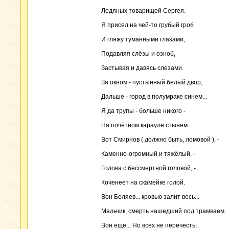
Ледяных товарищей Сергея.
Я присел на чей-то грубый гроб
И гляжу туманными глазами,
Подавляя слёзы и озноб,
Застывая и давясь слезами.
За окном - пустынный белый двор;
Дальше - город в полумраке синем...
Я да трупы - больше никого -
На почётном карауле стынем...
Вот Смирнов ( должно быть, ломовой ), -
Каменно-огромный и тяжёлый, -
Голова с бессмертной головой, -
Коченеет на скамейке голой.
Вон Беляев... кровью залит весь...
Мальчик, смерть нашедший под трамваем.
Вон ещё... Но всех не перечесть;