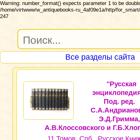
Warning: number_format() expects parameter 1 to be double,
/home/virtwww/w_antiquebooks-ru_4af09e1a/http/for_smart/
247
Все разделы сайта
"Русская
энциклопедия
Под. ред.
С.А.Андриано
Э.Д.Гримма,
А.В.Клоссовского и Г.Б.Хло
11 Томов. Спб., Русское Кни