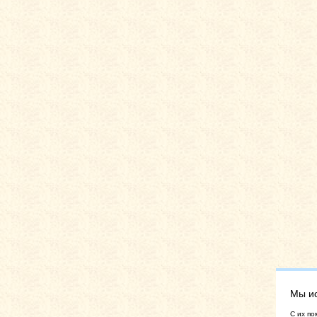
Мы и
C их по