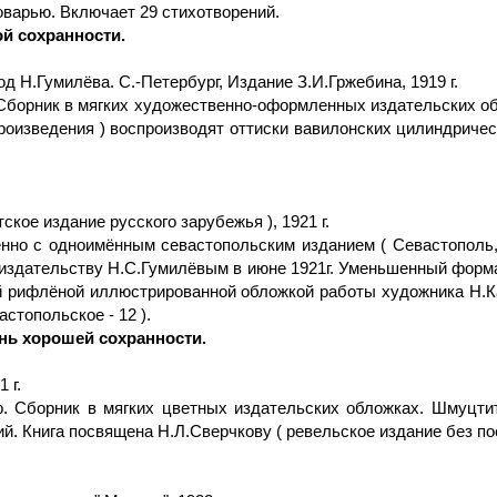
новарью. Включает 29 стихотворений.
й сохранности.
д Н.Гумилёва. С.-Петербург, Издание З.И.Гржебина, 1919 г.
. Сборник в мягких художественно-оформленных издательских об
произведения ) воспроизводят оттиски вавилонских цилиндриче
ское издание русского зарубежья ), 1921 г.
о с одноимённым севастопольским изданием ( Севастополь, " Ц
издательству Н.С.Гумилёвым в июне 1921г. Уменьшенный формат:
й рифлёной иллюстрированной обложкой работы художника Н.К
стопольское - 12 ).
ень хорошей сохранности.
 г.
р. Сборник в мягких цветных издательских обложках. Шмуцти
ий. Книга посвящена Н.Л.Сверчкову ( ревельское издание без по