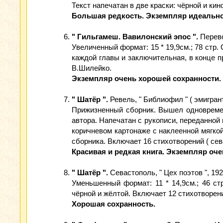
Текст напечатан в две краски: чёрной и ки
Большая редкость. Экземпляр идеально
" Гильгамеш. Вавилонский эпос ".
Перево
Увеличенный формат: 15 * 19,9см.; 78 стр
каждой главы и заключительная, в конце 
В.Шилейко.
Экземпляр очень хорошей сохранности.
" Шатёр ".
Ревель, " Библиофил " ( эмигрант
Прижизненный сборник. Вышел одновременн
автора. Напечатан с рукописи, переданной 
коричневом картонаже с наклеенной мягко
сборника. Включает 16 стихотворений ( сева
Красивая и редкая книга. Экземпляр оч
" Шатёр ".
Севастополь, " Цех поэтов ", 1921
Уменьшенный формат: 11 * 14,9см.; 46 ст
чёрной и жёлтой. Включает 12 стихотворен
Хорошая сохранность.