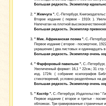
Большая редкость. Экземпляр идеально
" Жемчуга ".
С.-Петербург, Книгоиздательст
Второе издание ( первое - 1910г. ). Уве
Напечатан на плотной высококачественной 
Большая редкость. Экземпляр превосхо
" Мик. Африканская поэма ".
С.-Петербург
Первое издание ( второе - посмертное, 192
украшения ( два листовых и одиннадцать в
Большая редкость. Экземпляр очень хо
" Фарфоровый павильон ".
С.-Петербург, 
Увеличенный формат: 16,1 * 22см.; 31 стр
изд. 1724г. ( собрание ксилографов Биб
стихотворений, условно разделённых на две ч
Большая редкость. Экземпляр очень хо
" Костёр ".
С.-Петербург, Издательство " Гип
Первое издание ( второе и третье - посме
обложках. Три гравированные страничные 