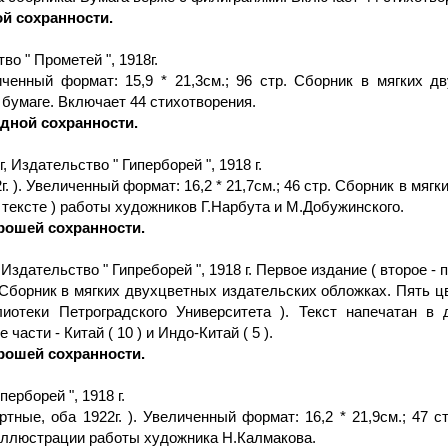
й сохранности.
во " Прометей ", 1918г.
личенный формат: 15,9 * 21,3см.; 96 стр. Сборник в мягких
бумаге. Включает 44 стихотворения.
дной сохранности.
, Издательство " Гиперборей ", 1918 г.
2г. ). Увеличенный формат: 16,2 * 21,7см.; 46 стр. Сборник в м
 тексте ) работы художников Г.Нарбута и М.Добужинского.
рошей сохранности.
Издательство " Гипреборей ", 1918 г. Первое издание ( второе - п
. Сборник в мягких двухцветных издательских обложках. Пять ц
лиотеки Петроградского Университета ). Текст напечатан в
асти - Китай ( 10 ) и Индо-Китай ( 5 ).
рошей сохранности.
ерборей ", 1918 г.
ртные, оба 1922г. ). Увеличенный формат: 16,2 * 21,9см.; 47 
иллюстрации работы художника Н.Калмакова.