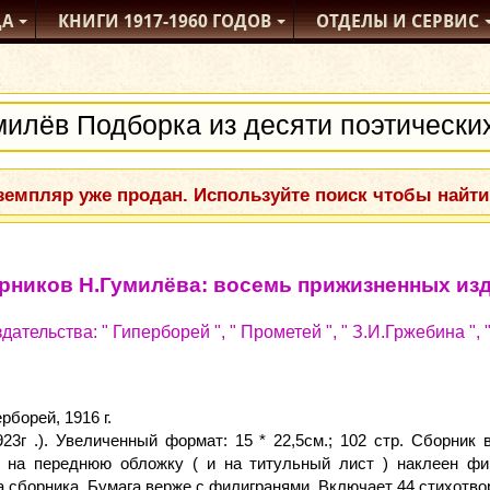
ДА
КНИГИ
1917-1960
ГОДОВ
ОТДЕЛЫ
И СЕРВИС
емпляр уже продан. Используйте поиск чтобы найти
орников Н.Гумилёва: восемь прижизненных из
тельства: " Гиперборей ", " Прометей ", " З.И.Гржебина ", " 
рборей, 1916 г.
923г .). Увеличенный формат: 15 * 22,5см.; 102 стр. Сборник
 на переднюю обложку ( и на титульный лист ) наклеен ф
а сборника. Бумага верже с филигранями. Включает 44 стихотво