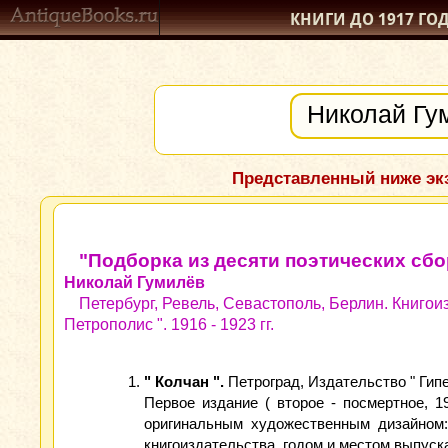
КНИГИ ДО 1917
ГО
Представленный ниже экз
"Подборка из десяти поэтических сб
Николай Гумилёв
Петербург, Ревель, Севастополь, Берлин. Книгоизда
Петрополис ". 1916 - 1923 гг.
" Колчан ".
Петроград, Издательство " Гипе
Первое издание ( второе - посмертное, 1
оригинальным художественным дизайном:
книгоиздательства, годом и местом выпуск