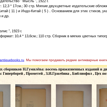
дательство " Мысль ", 1922 г.
12,3 * 17см.; 30 стр. Мягкие двухцветные издательские обложк
Китай ( 11 ) и Индо-Китай ( 5 ) . Основанием для этих стихов,
 и др.
ис ", 1923 г.
рмат: 10,4 * 13,6см.; 110 стр. Сборник в мягких цветных типо
antiquebooks.ru
. Мы помогаем продавать редкие антикварные книги
их сборников Н.Гумилёва: восемь прижизненных изданий и дв
Гиперборей , Прометей , З.И.Гржебина , Библиофил , Цех поэт