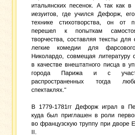
итальянских песенок. А так как в
иезуитов, где учился Дефорж, ег
технике стихотворства, он от п
перешел к попыткам самостоя
творчества, составляя тексты для 
легкие комедии для фарсовог
Николардо, совмещая литературу 
в качестве внештатного писца в у
города Парижа и с учас
распространенных тогда люби
спектаклях."
В 1779-1781гг Дефорж играл в Пе
куда был приглашен в роли перво
во французскую труппу при дворе 
II.