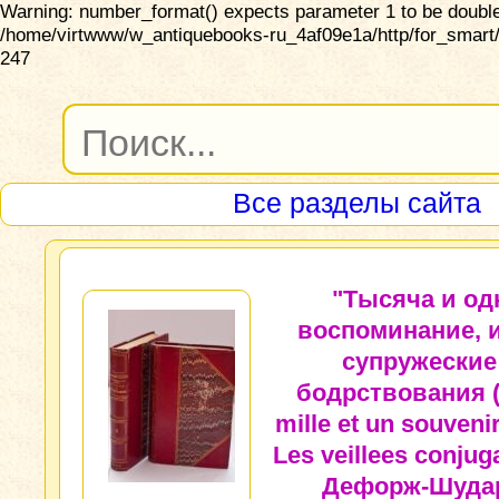
Warning: number_format() expects parameter 1 to be double,
/home/virtwww/w_antiquebooks-ru_4af09e1a/http/for_smart/
247
Все разделы сайта
"Тысяча и од
воспоминание, 
супружеские
бодрствования 
mille et un souvenir
Les veillees conjuga
Дефорж-Шуда