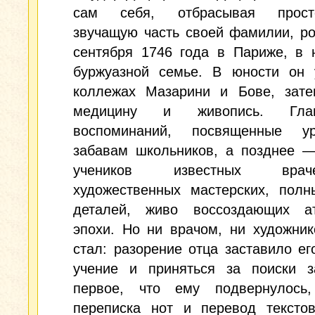
сам себя, отбрасывая просто
звучащую часть своей фамилии, р
сентября 1746 года в Париже, в 
буржуазной семье. В юности он 
коллежах Мазарини и Бове, зате
медицину и живопись. Гл
воспоминаний, посвященные у
забавам школьников, а позднее —
учеников известных вр
художественных мастерских, полн
деталей, живо воссоздающих а
эпохи. Но ни врачом, ни художни
стал: разорение отца заставило ег
учение и приняться за поиски за
первое, что ему подвернулос
переписка нот и перевод тексто