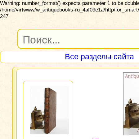
Warning: number_format() expects parameter 1 to be double,
/home/virtwww/w_antiquebooks-ru_4af09e1a/http/for_smart/
247
Все разделы сайта