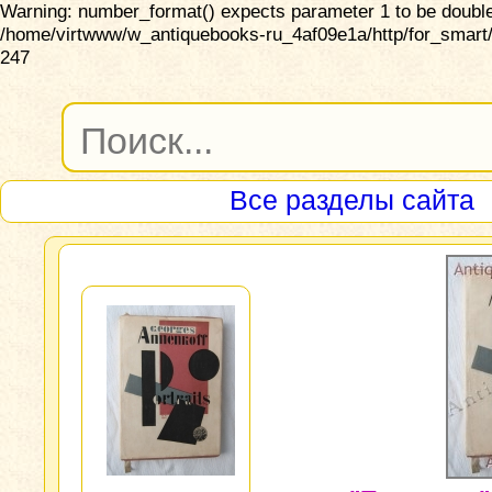
Warning: number_format() expects parameter 1 to be double,
/home/virtwww/w_antiquebooks-ru_4af09e1a/http/for_smart/
247
Все разделы сайта