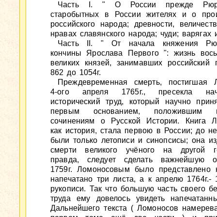
Часть I. " О России прежде Рю
старобытных в России жителях и о про
российского народа; древности, величест
нравах славянского народа; чуди; варягах и
Часть II. " От начала княжения Рю
кончины Ярослава Первого ": жизнь вос
великих князей, занимавших российский п
862 до 1054г.
Преждевременная смерть, постигшая 
4-ого апреля 1765г., пресекла н
исторический труд, который научно приня
первым основанием, положившим 
сочинениям о Русской Истории. Книга Л
как история, стала первою в России; до н
были только летописи и синопсисы; она и
смерти великого учёного на другой г
правда, следует сделать важнейшую о
1759г. Ломоносовым было представлено 
напечатано три листа, а к апрелю 1764г.- 
рукописи. Так что большую часть своего б
труда ему довелось увидеть напечатанн
Дальнейшего текста ( Ломоносов намерева