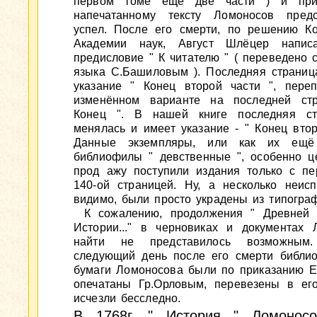
первом томе ещё две части ) и при
напечатанному тексту Ломоносов пред
успел. После его смерти, по решению К
Академии наук, Август Шлёцер написа
предисловие " К читателю " ( переведено 
языка С.Башиловым ). Последняя страниц
указание " Конец второй части ", переп
изменённом варианте на последней ст
Конец ". В нашей книге последняя ст
менялась и имеет указание - " Конец втор
Данные экземпляры, или как их ещё
библиофилы " девственные ", особенно це
прод ажу поступили издания только с пе
140-ой страницей. Ну, а несколько неисп
видимо, были просто украдены из типогра
К сожалению, продолжения " Древней 
Истории..." в черновиках и документах 
найти не представилось возможны
следующий день после его смерти библио
бумаги Ломоносова были по приказанию Ек
опечатаны Гр.Орловым, перевезены в ег
исчезли бесследно.
В 1768г. " История " Ломонос