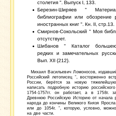
столетия ". Выпуск I, 133.
Березин-Ширяев " Матери
библиографии или обозрение 
иностранных книг ". Кн. II, стр.13.
Смирнов-Сокольский " Моя библи
отсутствует.
Шибанов " Каталог больше
редких и замечательных русски
Вып. XII (212).
Михаил Васильевич Ломоносов, издавший
Российский летописец ", восторженно вст
России, берётся за новую тяжелейшую
написать подробную историю российского
1754-1757гг. он работает, а в 1758г. з
Древнюю Российскую Историю от начала р
народа до кончины Великого Князя Яросла
или до 1054г. ", которую, условно, можн
на две части.