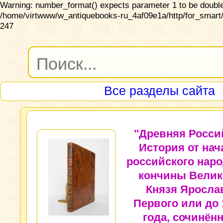
Warning: number_format() expects parameter 1 to be double,
/home/virtwww/w_antiquebooks-ru_4af09e1a/http/for_smart/
247
Все разделы сайта
"Древняя Росси
История от нач
российского наро
кончины Велик
Князя Яросла
Первого или до 
года, сочинён