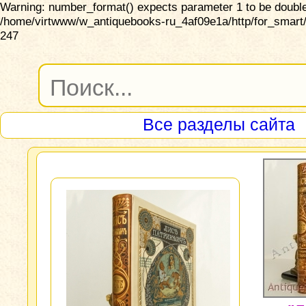
Warning: number_format() expects parameter 1 to be double,
/home/virtwww/w_antiquebooks-ru_4af09e1a/http/for_smart/
247
Все разделы сайта