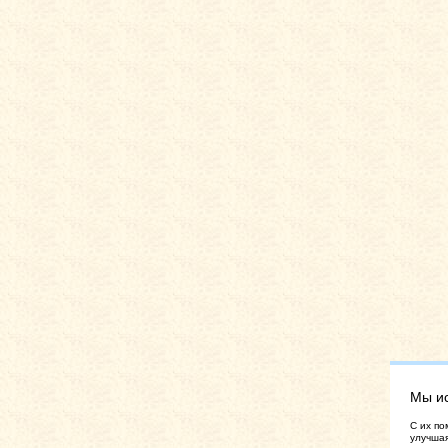
Мы и
C их по
улучшая