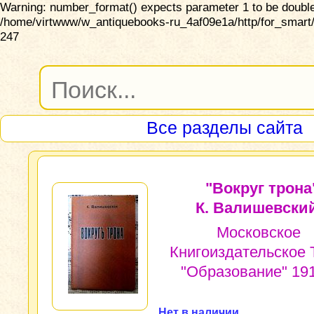
Warning: number_format() expects parameter 1 to be double,
/home/virtwww/w_antiquebooks-ru_4af09e1a/http/for_smart/
247
Все разделы сайта
"Вокруг трона
К. Валишевский
Московское
Книгоиздательское 
"Образование" 191
Нет в наличии