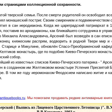
и страницами коллекционной сохранности.
атой тверской семьи. После смерти родителей он освободил вс
нял монашеский постриг. Своим смирением и подвижничеством 
ятил в сан иеродиакона. Когда же цареградский патриархат в
ия, поставив во архидиаконы, как ближайшего сотрудника в упр
го Михаила Александровича, Арсений был возведён в сан еписк
конец княжеским распрям, водворить в родной Твери мир и 
 Старице и Микулине, обновлён Спасо-Преображенский кафед
 Желтиков монастырь, где по подобию Киево-Печерского монас
ский собор.
ейший из известных списков Киево-Печерского патерика - " Арсе
бён в созданном им Желтиковом монастыре Успения Пресвятой 
е. В том же году иеромонахом Феодосием написано житие и ка
я.
antiquebooks.ru
. Мы помогаем продавать редкие антикварные книги
рской ( Выпись из Лицевого Царственного Летописца )". В.
В.В.Комарова, 1903 г.