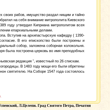
ех своих рабов, имущество раздал нищим и тайно
обратил на себя внимание митрополита Киевского
 1389 году утвердил Киприана митрополитом всея
авлении епархиальными делами.
опа. Вступив на архипастырскую кафедру ( 1390-
согласие. В его епископство были построены и
ральный собор, заложена соборная колокольня.
тыря была построена церковь во имя преподобных
ньевская редакция ", известный по 26 спискам.
Богородицы. В 1483 году мощи его были обретены
нон святителю. На Соборе 1547 года состоялось
.
Успенский, Л.Целепи. Град Святого Петра, Печатня