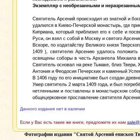
Экземпляр с необрезанными и неразрезанным
Святитель Арсений происходил из знатной и бог
удалился в Киево-Печерской монастырь, где при
Киприана, который приблизил его к себе и посв
Руси, он взял с собой в Москву и святого Арсен
Вскоре, по ходатайству Великого князя Тверско
1409 ), святителю Арсению удалось положить 
освящены соборы в честь Архангела Михаила в
Святитель основал на реке Тьмаке, близ Твери,
Антония и Феодосия Печерских и каменный Успен
В 1406 году по его инициативе был создан древн
Умер святитель 2 марта 1409 года, и был погре
нетленными и поставлены в монастырском собор
общецерковное прославление святителя Арсени
Данного издания нет в наличии
Если у Вас есть такие же книги, предложите их нам
sale@
Фотографии издания
"Святой Арсений епископ Тве