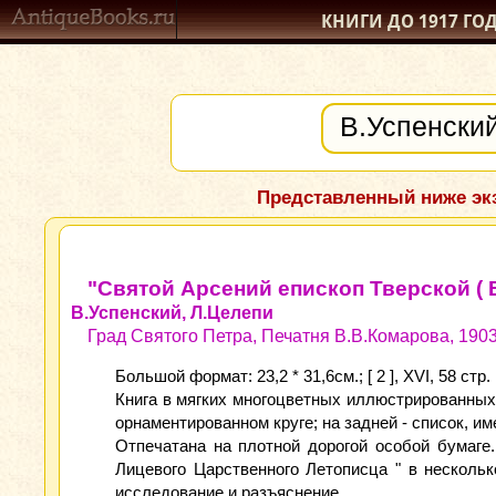
КНИГИ ДО 1917
ГО
Представленный ниже экз
"Святой Арсений епископ Тверской ( 
В.Успенский, Л.Целепи
Град Святого Петра, Печатня В.В.Комарова, 1903 
Большой формат: 23,2 * 31,6см.; [ 2 ], XVI, 58 стр.
Книга в мягких многоцветных иллюстрированных 
орнаментированном круге; на задней - список, и
Отпечатана на плотной дорогой особой бумаге
Лицевого Царственного Летописца " в несколь
исследование и разъяснение.