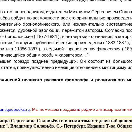
поэтом, переводчиком, издателем Михаилом Сергеевичем Соло
ьёва войдут по возможности все его оригинальные произведени
ючительно хронологического, или исключительно систематич
е кажется, духовной эволюции, пережитой автором. Согласно 
й - богословские ( 1877-1884 ), в четвёртый - сочинения, в кот
 России " и другие публицистические произведения ( 1883-1887 )
ритика ( 1886-1897 ), в седьмой - нравственная философия ( 18
отличающийся общим особым характером... ".
ышел гораздо позднее предыдущих. Он состоит из большого 
статей, преимущественно имеющие отношение к мистицизму или
сочинений великого русского философа и религиозного м
antiquebooks.ru
. Мы помогаем продавать редкие антикварные книги
ира Сергеевича Соловьёва в восьми томах + девятый дополн
иг.". Владимир Соловьёв. С.- Петербург, Издание Т-ва Обществ