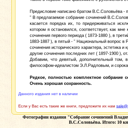
Предисловие написано братом В.С.Соловьёва - 
" В предлагаемое собрание сочинений В.С.Солов
касается порядка их, то придерживаться искл
котором я остановился, соответствует, как мн
сочинения первого периода ( 1873-1880 ), в трети
1883-1887 ), в пятый - " Национальный вопрос в
сочинения исторического характера, эстетика и к
другие сочинения последних лет ( 1897-1900 ), 
Добавим, что девятый, дополнительный том, в
философом-идеалистом Э.Л.Радловым, и сорока 
Редкое, полностью комплектное собрание 
Очень хорошая сохранность.
Данного издания нет в наличии
Если у Вас есть такие же книги, предложите их нам
sale@
Фотографии издания
"Собрание сочинений Владим
В.С.Соловьёва. Итого: 10 кн