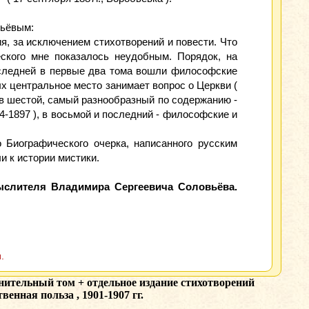
вьёвым:
я, за исключением стихотворений и повести. Что
еского мне показалось неудобным. Порядок, на
последней в первые два тома вошли философские
орых центральное место занимает вопрос о Церкви (
, в шестой, самый разнообразный по содержанию -
94-1897 ), в восьмой и последний - философские и
Биографического очерка, написанного русским
 к истории мистики.
ыслителя Владимира Сергеевича Соловьёва.
.
ительный том + отдельное издание стихотворений
енная польза , 1901-1907 гг.