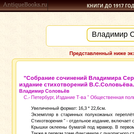
КНИГИ ДО 1917
ГО
Представленный ниже экз
"Собрание сочинений Владимира Сер
издание стихотворений В.С.Соловьёва. 
Владимир Соловьёв
С.- Петербург, Издание Т-ва " Общественная польз
Увеличенный формат: 16,3 * 22,6см.
Экземпляр в старинных полукожаных переплёт
Стихотворения " - отдельное издание, включает о
Крышки оклеены бумагой под мрамор. В первом
Также в первом томе факсимиле с рукописного сти