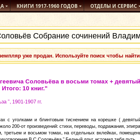
ДА
КНИГИ
1917-1960
ГОДОВ
ОТДЕЛЫ
И СЕРВИС
емпляр уже продан. Используйте поиск чтобы найти
геевича Соловьёва в восьми томах + девятый
Итого: 10 книг."
а ", 1901-1907 гг.
ах с уголками и блинтовым тиснением на корешке ( девятый
коло 200-от произведений: стихи, переводы, подражания, эпигра
, третьем и восьмом томах, на отдельных вклейках, помещен
хотворения В.С.Соловьёва " Бедный друг, истомил тебя путь... " 