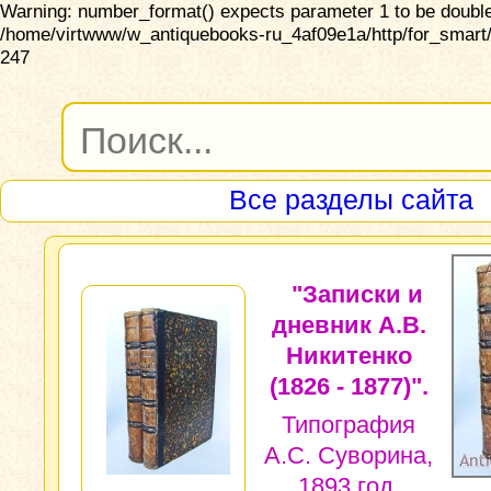
Warning: number_format() expects parameter 1 to be double,
/home/virtwww/w_antiquebooks-ru_4af09e1a/http/for_smart/
247
Все разделы сайта
"Записки и
дневник А.В.
Никитенко
(1826 - 1877)".
Типография
А.С. Суворина,
1893 год.