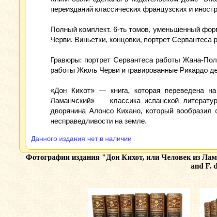
переизданий классических французских и иностр
Полный комплект. 6-ть томов, уменьшенный форма
Черви. Виньетки, концовки, портрет Сервантеса 
Гравюры: портрет Сервантеса работы Жана-Пол
работы Жюль Черви и гравированные Рикардо де 
«Дон Кихот» — книга, которая переведена н
Ламанчский» — классика испанской литерату
дворянина Алонсо Кихано, который вообразил 
несправедливости на земле.
Данного издания нет в наличии
Фотографии издания
"Дон Кихот, или Человек из Лама
and F. 