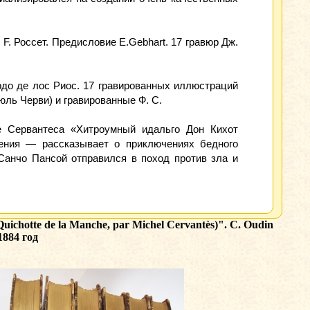
F. Россет. Предисловие E.Gebhart. 17 гравюр Дж.
до де лос Риос. 17 гравированных иллюстраций
юль Черви) и гравированные Ф. С.
е Сервантеса «Хитроумный идальго Дон Кихот
ения — рассказывает о приключениях бедного
анчо Пансой отправился в поход против зла и
chotte de la Manche, par Michel Cervantès)". C. Oudin
1884 год