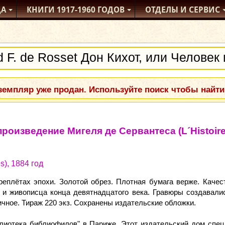
ДА
КНИГИ
1917-1960
ГОДОВ
ОТДЕЛЫ
И СЕРВИС
емпляр уже продан. Используйте поиск чтобы найти
роизведение Мигеля де Сервантеса (L´Histoire 
s), 1884 год
реплётах эпохи. Золотой обрез. Плотная бумага верже. Качес
 и живописца конца девятнадцатого века. Гравюры создавали
личное. Тираж 220 экз. Сохранены издательские обложки.
лиотека библиофилов" в Париже. Этот издательский дом спец