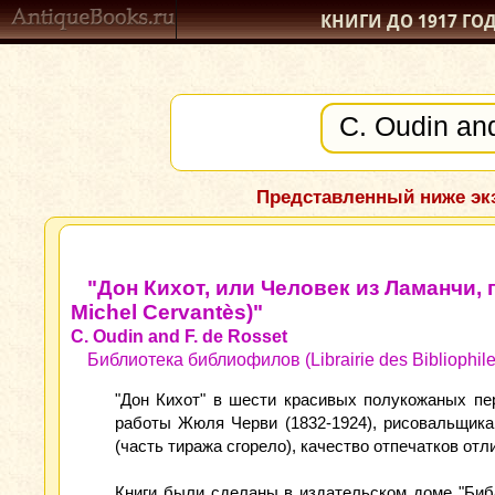
КНИГИ ДО 1917
ГО
Представленный ниже экз
"Дон Кихот, или Человек из Ламанчи, п
Michel Cervantès)"
C. Oudin and F. de Rosset
Библиотека библиофилов (Librairie des Bibliophile
"Дон Кихот" в шести красивых полукожаных пе
работы Жюля Черви (1832-1924), рисовальщика
(часть тиража сгорело), качество отпечатков от
Книги были сделаны в издательском доме "Биб