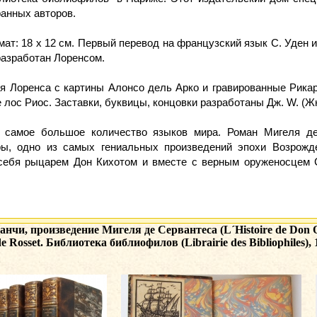
анных авторов.
т: 18 х 12 см. Первый перевод на французский язык C. Уден и 
разработан Лоренсом.
я Лоренса с картины Алонсо дель Арко и гравированные Рикар
лос Риос. Заставки, буквицы, концовки разработаны Дж. W. (Ж
а самое большое количество языков мира. Роман Мигеля д
ры, одно из самых гениальных произведений эпохи Возрожд
себя рыцарем Дон Кихотом и вместе с верным оруженосцем С
нчи, произведение Мигеля де Сервантеса (L´Histoire de Don Qui
de Rosset. Библиотека библиофилов (Librairie des Bibliophiles), 