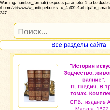
Warning: number_format() expects parameter 1 to be double,
/home/virtwww/w_antiquebooks-ru_4af09e1a/http/for_smart/
247
Все разделы сайта
"История искус
Зодчество, живо
ваяние".
П. Гнедич. В т
томах. Комплек
СПб.: издание А
Маркса, 1897 г