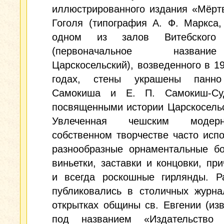
иллюстрированного издания «Мёрт
Гоголя (типография А. Ф. Маркса,
одном из залов Витебского 
(первоначальное назв
Царскосельский), возведенного в 
годах, стены украшены панн
Самокиша и Е. П. Самокиш-Суд
посвященными истории Царскосельс
Увлеченная чешским моде
собственном творчестве часто исп
разнообразные орнаментальные б
виньетки, заставки и концовки, пр
и всегда роскошные гирлянды. Р
публиковались в столичных журна
открытках общины св. Евгении (из
под названием «Издательство 