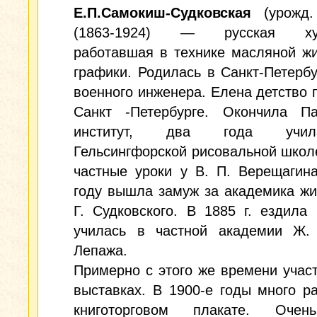
Е.П.Самокиш-Судковская
(урожд.
(1863-1924) — русская худ
работавшая в технике масляной ж
графики. Родилась в Санкт-Петербу
военного инженера. Елена детство 
Санкт -Петербурге. Окончила Па
институт, два года учи
Гельсингфорской рисовальной школ
частные уроки у В. П. Верещагин
году вышла замуж за академика жи
Г. Судковского. В 1885 г. ездила
училась в частной академии Ж. 
Лепажа.
Примерно с этого же времени учас
выставках. В 1900-е годы много р
книготорговом плакате. Очен