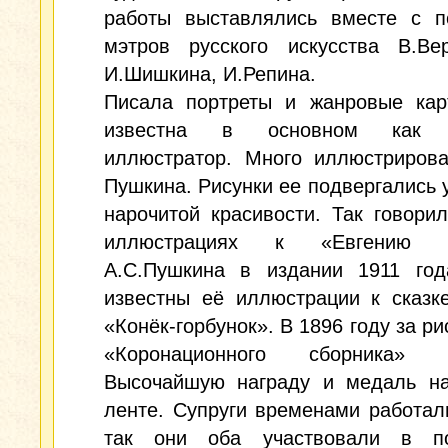
работы выставлялись вместе с п
мэтров русского искусства В.Вер
И.Шишкина, И.Репина.
Писала портреты и жанровые кар
известна в основном как 
иллюстратор. Много иллюстрирова
Пушкина. Рисунки ее подвергались 
нарочитой красивости. Так говори
иллюстрациях к «Евгению О
А.С.Пушкина в издании 1911 год
известны её иллюстрации к сказк
«Конёк-горбунок». В 1896 году за ри
«Коронационного сборника» п
Высочайшую награду и медаль на
ленте. Супруги временами работал
так они оба участвовали в по