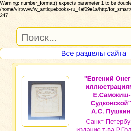
Warning: number_format() expects parameter 1 to be double,
/home/virtwww/w_antiquebooks-ru_4af09e1a/http/for_smart/
247
Все разделы сайта
"Евгений Онег
иллюстрация
Е.Самокиш-
Судковской"
А.С. Пушкин
Санкт-Петербур
издание т-ва Р.Го