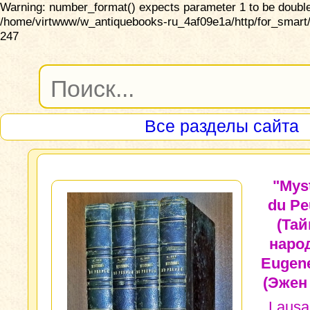
Warning: number_format() expects parameter 1 to be double,
/home/virtwww/w_antiquebooks-ru_4af09e1a/http/for_smart/
247
Все разделы сайта
"Mys
du Pe
(Та
народ
Eugen
(Эжен
Lausa