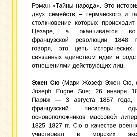
Роман «Тайны народа». Это истор
двух семейств – германского и га
столкновение которых происходит
Цезаре, а оканчивается в
французской революции 1848 г
говоря, это цепь исторических 
связанных единством идеи и родс
отношениями действующих лиц.
Эжен Сю
(Мари Жозеф Эжен Сю, ф
Joseph Eugne Sue; 26 января 18
Париж — 3 августа 1857 года,
французский писатель, о
основоположников массовой литер
1825–1827 гг. Сю в качестве военн
участвовал в морских эксп