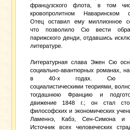
французского флота, в том ч
кровопролитном Наваринском с
Отец оставил ему миллионное со
что позволило Сю вести обра
парижского денди, отдавшись искл
литературе.
Литературная слава Эжен Сю осн
социально-авантюрных романах, н
в 40-х годах. Сю пр
социалистическими теориями, вол
тогдашнюю Францию и подгото
движение 1848 г.; он стал сто
философских и экономических учен
Ламеннэ, Кабэ, Сен-Симона и 
Источник всех человеческих стра