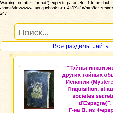
Warning: number_format() expects parameter 1 to be double,
/home/virtwww/w_antiquebooks-ru_4af09e1a/http/for_smart/
247
Все разделы сайта
"Тайны инквизи
других тайных об
Испании (Mystere
l'Inquisition, et a
societes secret
d'Espagne)".
Г-на В. из Фере