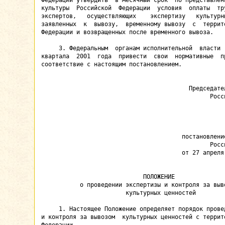
Федерации утвердить  в месячный срок  по представлени
культуры  Российской  Федерации  условия  оплаты  тру
экспертов,   осуществляющих    экспертизу   культурны
заявленных  к  вывозу,  временному вывозу  с  террито
Федерации и возвращенных после временного вывоза.

     3. Федеральным  органам исполнительной  власти  
квартала  2001  года  привести  свои  нормативные  пр
соответствие с настоящим постановлением.

                                          Председател
                                                Росси
                                                     
                                                     
                                        постановление
                                                Росси
                                        от 27 апреля 
                             ПОЛОЖЕНИЕ

           о проведении экспертизы и контроля за выво
                        культурных ценностей

     1. Настоящее Положение определяет порядок провед
и контроля за вывозом  культурных ценностей с террито