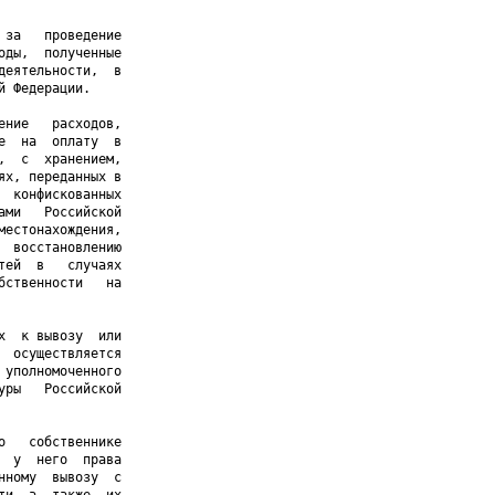
за   проведение

ды,  полученные

еятельности,  в

 Федерации.

ние   расходов,

  на  оплату  в

  с  хранением,

х, переданных в

 конфискованных

ми   Российской

естонахождения,

 восстановлению

ей  в   случаях

ственности   на

  к вывозу  или

 осуществляется

уполномоченного

ры   Российской

   собственнике

 у  него  права

ному  вывозу  с
