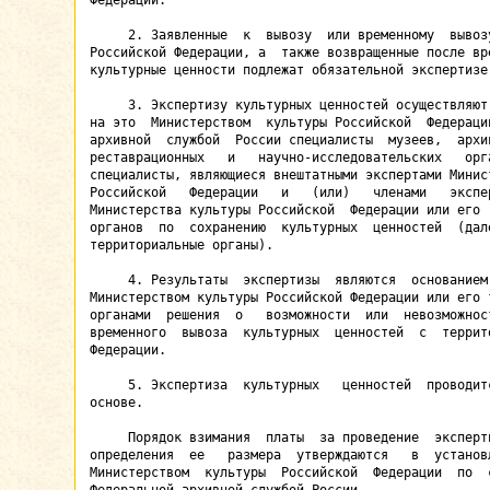
Федерации.

     2. Заявленные  к  вывозу  или временному  вывозу
Российской Федерации, а  также возвращенные после вре
культурные ценности подлежат обязательной экспертизе.
     3. Экспертизу культурных ценностей осуществляют 
на это  Министерством  культуры Российской  Федерации
архивной  службой  России специалисты  музеев,  архив
реставрационных   и   научно-исследовательских   орга
специалисты, являющиеся внештатными экспертами Минист
Российской   Федерации   и   (или)   членами   экспер
Министерства культуры Российской  Федерации или его  
органов  по  сохранению  культурных  ценностей  (дале
территориальные органы).

     4. Результаты  экспертизы  являются  основанием 
Министерством культуры Российской Федерации или его т
органами  решения  о   возможности  или  невозможност
временного  вывоза  культурных  ценностей  с  террито
Федерации.

     5. Экспертиза  культурных   ценностей  проводитс
основе.

     Порядок взимания  платы  за проведение  эксперти
определения  ее   размера  утверждаются   в  установл
Министерством  культуры  Российской  Федерации  по  с