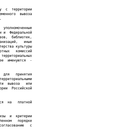
  с  территории

менного  вывоза



 уполномоченные

 и  Федеральной

ов,  библиотек,

низаций,   иные

ерства культуры

тных   комиссий

территориальных

е  именуются  -

 для   принятия

ерриториальными

и  вывоза   или

рии  Российской

я  на   платной

зы  и  критерии

енном   порядке

огласованию   с
