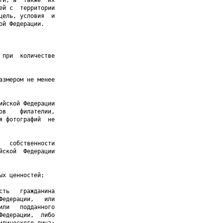
и, а  также  их

й с  территории

ель, условия  и

й Федерации.

при  количестве

змером не менее

йской Федерации

в    филателии,

 фотографий  не

  собственности

ской  Федерации

х ценностей;

ть   гражданина

едерации,   или

ли   подданного

едерации,  либо
