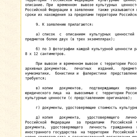
территории  Российской Федерации  культурные  ценност
описание. При  временном  вывозе культурных  ценносте
Российской Федерации в заявлении  также указываются ц
сроки их нахождения за пределами территории Российско
     9. К заявлению прилагаются:

     а) список  с  описанием  культурных  ценностей  
предметов более двух (в трех экземплярах);

     б) по 3 фотографии каждой культурной ценности ра
8 х 12 сантиметров.

     При вывозе и временном вывозе с территории Росси
архивных документов,   печатных   изданий,   предмето
нумизматики,  бонистики и  фалеристики  представления
требуется;

     в) копии   документов,   подтверждающих   право 
юридического лица  на  вывозимые с  территории Россий
культурные ценности (с представлением оригиналов);

     г) документы, удостоверяющие стоимость культурны
     д) копия   документа,   удостоверяющего   личнос
Российской  Федерации   за  пределами   Российской  Ф
документа,  удостоверяющего   личность  гражданина  и
иностранного государства  на территории  Российской Ф