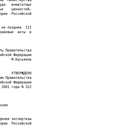
ю  Министерства

да   внештатных

х    ценностей,

рии  Российской

не позднее  III

авовые  акты  в

ь Правительства

йской Федерации

     М.Касьянов

     УТВЕРЖДЕНО

м Правительства

йской Федерации

2001 года N 322

зом

ения экспертизы

рии  Российской
