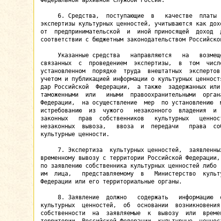
Федеральной архивной службой России.

     6. Средства,  поступающие  в   качестве  платы  
экспертизы культурных ценностей, учитываются как дохо
от  предпринимательской  и  иной приносящей  доход  д
соответствии с бюджетным законодательством Российской
     Указанные средства   направляются   на   возмеще
связанных  с  проведением  экспертизы,  в  том  числе
установленном  порядке  труда  внештатных  экспертов,
учетом и публикацией информации о культурных ценностя
дар Российской  Федерации,  а также  задержанных или 
таможенными  или   иными  правоохранительными  органа
Федерации,  на осуществление  мер  по установлению  м
истребованию  из  чужого   незаконного  владения  и  
законных   прав  собственников   культурных   ценност
незаконных  вывоза,   ввоза  и  передачи   права  соб
культурные ценности.

     7. Экспертиза  культурных ценностей,  заявленных
временному вывозу с территории Российской Федерации, 
по заявлению собственника культурных ценностей либо  
им  лица,   представляемому  в   Министерство  культу
Федерации или его территориальные органы.

     8. Заявление  должно   содержать   информацию  о
культурных  ценностей,  об  основании  возникновения 
собственности  на  заявляемые  к  вывозу  или  времен