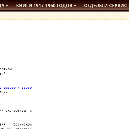
ДА
КНИГИ
1917-1960
ГОДОВ
ОТДЕЛЫ
И СЕРВИС
ртизы

ей

О вывозе и ввозе
ции

и экспертизы  и

ия   Российской
