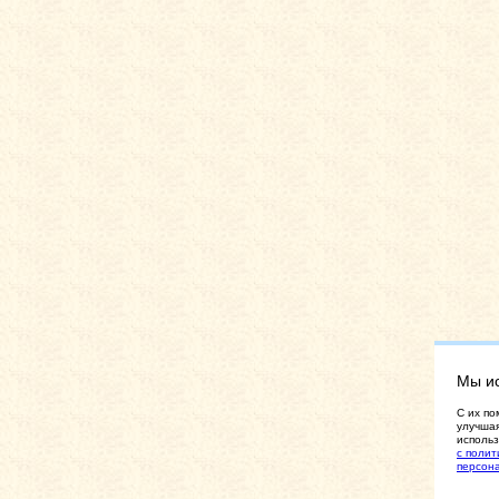
Мы и
C их по
улучшая
использ
с полит
персон