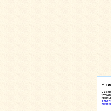
Мы и
C их по
улучшая
использ
с полит
персон