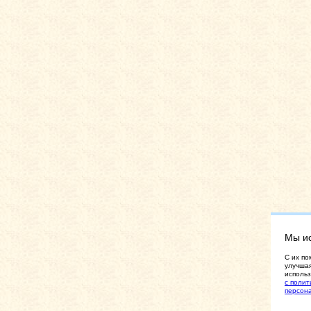
Мы и
C их по
улучшая
использ
с полит
персон