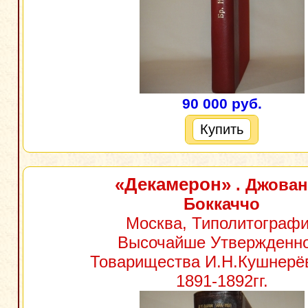
90 000 руб.
Купить
«Декамерон»
. Джова
Боккаччо
Москва, Типолитограф
Высочайше Утвержденно
Товарищества И.Н.Кушнерёв
1891-1892гг.