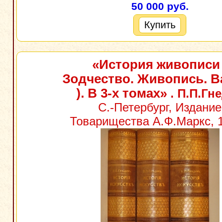
50 000 руб.
Купить
«История живописи 
Зодчество. Живопись. В
). В 3-х томах»
. П.П.Гн
С.-Петербург, Издание
Товарищества А.Ф.Маркс, 1