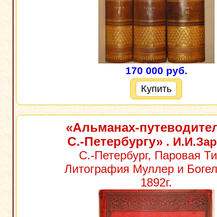
170 000 руб.
Купить
«Альманах-путеводите
С.-Петербургу»
. И.И.За
С.-Петербург, Паровая Ти
Литография Муллер и Боге
1892г.