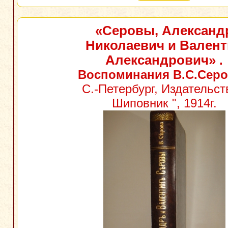
«Серовы, Александ
Николаевич и Валент
Александрович»
.
Воспоминания В.С.Сер
С.-Петербург, Издательст
Шиповник ", 1914г.