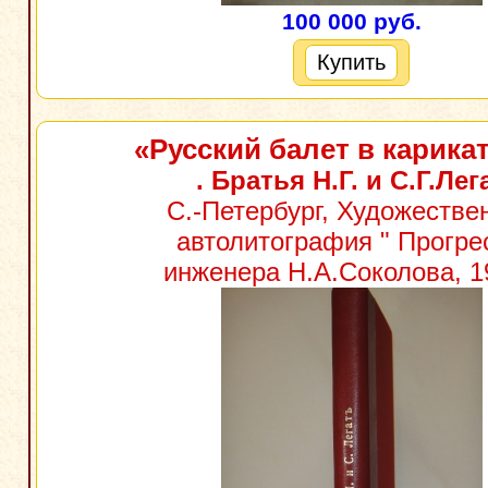
100 000 руб.
Купить
«Русский балет в карика
. Братья Н.Г. и С.Г.Лег
С.-Петербург, Художестве
автолитография " Прогрес
инженера Н.А.Соколова, 19