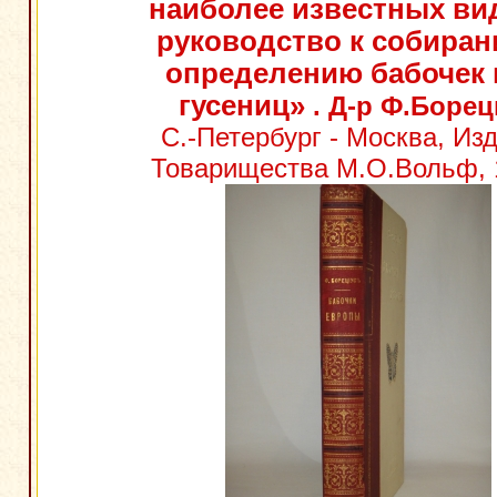
наиболее известных ви
руководство к собиран
определению бабочек 
гусениц»
. Д-р Ф.Борец
С.-Петербург - Москва, Из
Товарищества М.О.Вольф, 1