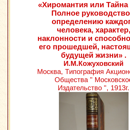
«Хиромантия или Тайна 
Полное руководство
определению каждо
человека, характер
наклонности и способно
его прошедшей, настоя
будущей жизни»
.
И.М.Кожуховский
Москва, Типография Акцион
Общества " Московско
Издательство ", 1913г.