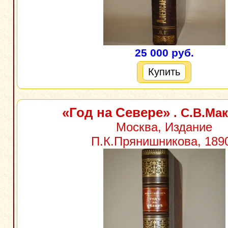
25 000 руб.
Купить
«Год на Севере»
. С.В.Ма
Москва, Издание
П.К.Прянишникова, 1890