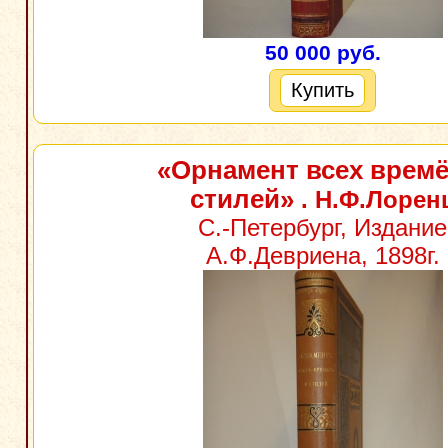
50 000 руб.
Купить
«Орнамент всех времё
стилей»
. Н.Ф.Лорен
С.-Петербург, Издание
А.Ф.Девриена, 1898г.