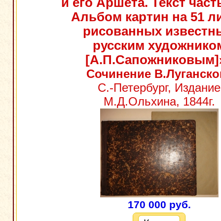
и его Аршета. Текст часть
Альбом картин на 51 ли
рисованных известн
русским художнико
[А.П.Сапожниковым]
Сочинение В.Луганско
С.-Петербург, Издание
М.Д.Ольхина, 1844г.
170 000 руб.