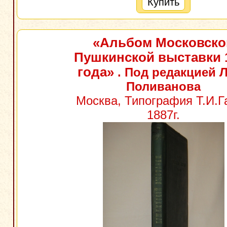
Купить
«Альбом Московско
Пушкинской выставки 
года»
. Под редакцией 
Поливанова
Москва, Типография Т.И.Га
1887г.