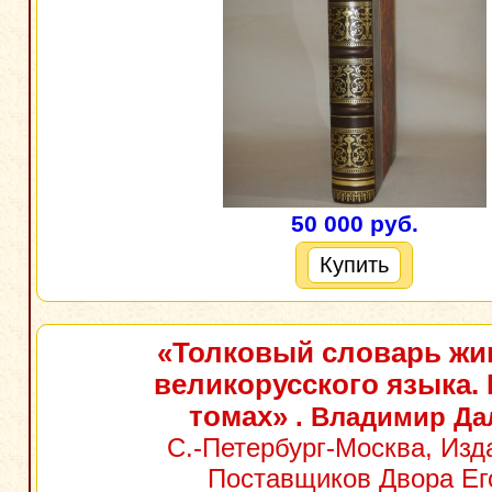
50 000 руб.
Купить
«Толковый словарь жи
великорусского языка. 
томах»
. Владимир Да
С.-Петербург-Москва, Изд
Поставщиков Двора Ег