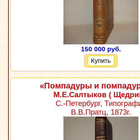
150 000 руб.
Купить
«Помпадуры и помпаду
М.Е.Салтыков ( Щедри
С.-Петербург, Типограф
В.В.Пратц, 1873г.