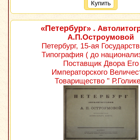
Купить
«Петербург»
. Автолитог
А.П.Остроумовой
Петербург, 15-ая Государст
Типография ( до национали
Поставщик Двора Его
Императорского Величес
Товарищество " Р.Голике