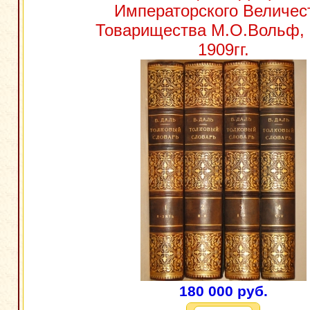
Императорского Величес
Товарищества М.О.Вольф, 
1909гг.
180 000 руб.