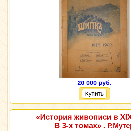
20 000 руб.
Купить
«История живописи в XIX
В 3-х томах»
. Р.Муте