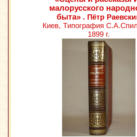
малорусского народн
быта»
. Пётр Раевски
Киев, Типография С.А.Спил
1899 г.