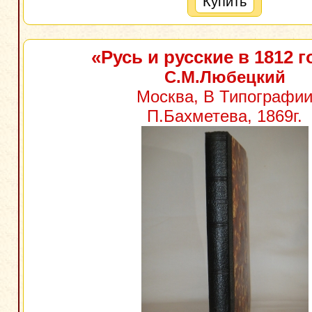
Купить
«Русь и русские в 1812 г
С.М.Любецкий
Москва, В Типографи
П.Бахметева, 1869г.