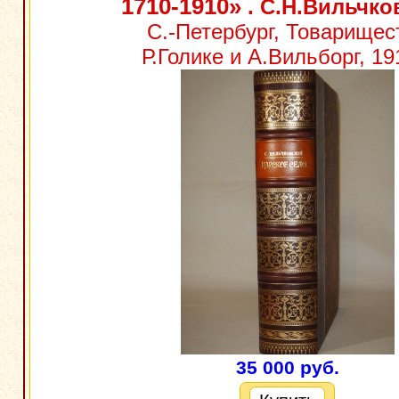
1710-1910»
. С.Н.Вильчко
С.-Петербург, Товарищес
Р.Голике и А.Вильборг, 191
35 000 руб.