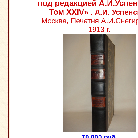
под редакцией А.И.Успен
Том XXIV»
. А.И. Успен
Москва, Печатня А.И.Снеги
1913 г.
70 000 руб.