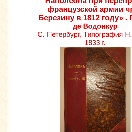
Наполеона при перепр
французской армии ч
Березину в 1812 году»
. 
де Водонкур
С.-Петербург, Типография Н.
1833 г.