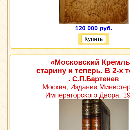
120 000 руб.
Купить
«Московский Кремль
старину и теперь. В 2-х 
. С.П.Бартенев
Москва, Издание Министе
Императорского Двора, 19