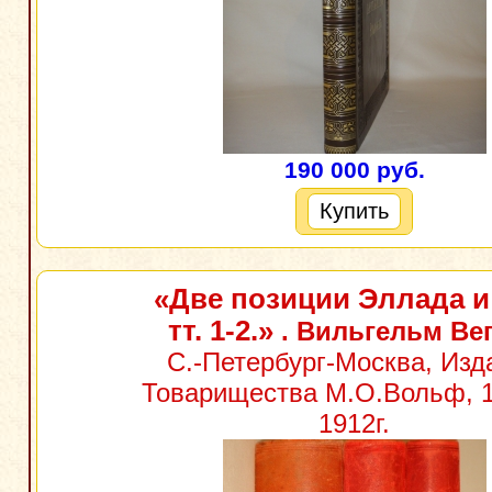
190 000 руб.
Купить
«Две позиции Эллада и
тт. 1-2.»
. Вильгельм Ве
С.-Петербург-Москва, Изд
Товарищества М.О.Вольф, 19
1912г.