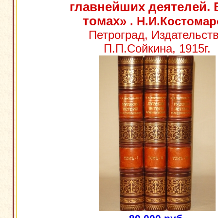
главнейших деятелей. В
томах»
. Н.И.Костома
Петроград, Издательст
П.П.Сойкина, 1915г.