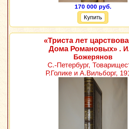
170 000 руб.
Купить
«Триста лет царствов
Дома Романовых»
. И
Божерянов
С.-Петербург, Товарищес
Р.Голике и А.Вильборг, 191