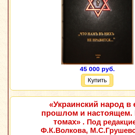
45 000 руб.
Купить
«Украинский народ в 
прошлом и настоящем. 
томах»
. Под редакци
Ф.К.Волкова, М.С.Грушевс