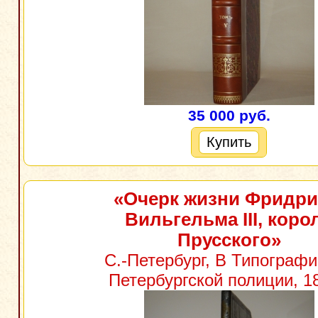
35 000 руб.
Купить
«Очерк жизни Фридри
Вильгельма III, коро
Прусского»
С.-Петербург, В Типографи
Петербургской полиции, 18