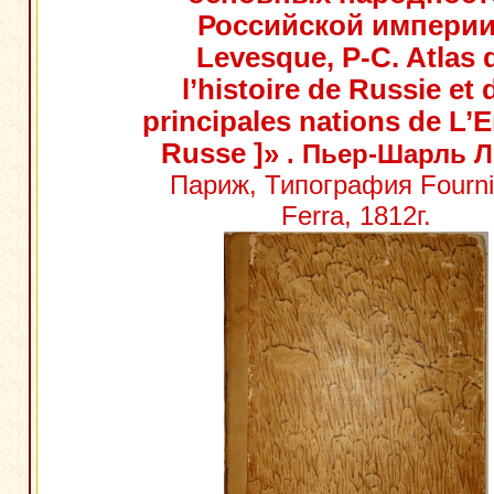
Российской империи
Levesque, P-C. Atlas 
l’histoire de Russie et 
principales nations de L’
Russe ]»
. Пьер-Шарль Л
Париж, Типография Fourni
Ferra, 1812г.