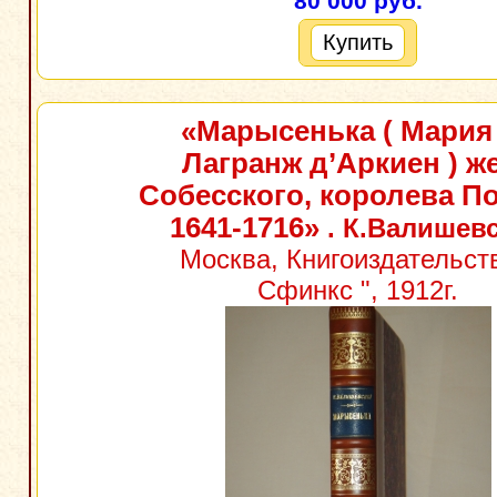
80 000 руб.
Купить
«Марысенька ( Мария
Лагранж д’Аркиен ) ж
Собесского, королева П
1641-1716»
. К.Валишев
Москва, Книгоиздательств
Сфинкс ", 1912г.