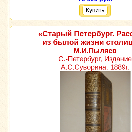
Купить
«Старый Петербург. Рас
из былой жизни столи
М.И.Пыляев
С.-Петербург, Издание
А.С.Суворина, 1889г.