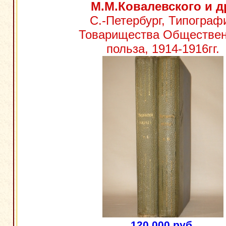
М.М.Ковалевского и д
С.-Петербург, Типограф
Товарищества Обществе
польза, 1914-1916гг.
120 000 руб.