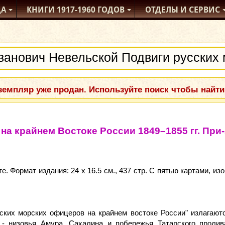
ДА
КНИГИ
1917-1960
ГОДОВ
ОТДЕЛЫ
И СЕРВИС
емпляр уже продан. Используйте поиск чтобы найти
а крайнем Востоке России 1849–1855 гг. При
. Формат издания: 24 х 16.5 см., 437 стр. С пятью картами, 
сских морских офицеров на крайнем востоке России" излагаютс
 - низовья Амура, Сахалина и побережья Татарского пролив