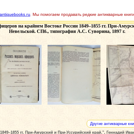
antiquebooks.ru
. Мы помогаем продавать редкие антикварные книги
фицеров на крайнем Востоке России 1849–1855 гг. При-Амурс
Невельской. СПб., типография А.С. Суворина, 1897 г.
Другие антикварные кни
49–1855 гг. При-Амурский и При-Уссурийский край.", Геннадий Иван