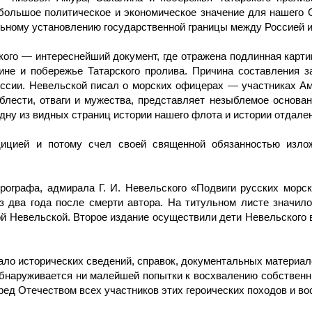
и большое политическое и экономическое значение для нашего 
ному установлению государственной границы между Россией и К
ого — интереснейший документ, где отражена подлинная карти
ине и побережье Татарского пролива. Причина составления з
ссии. Невельской писал о морских офицерах — участниках Ам
блести, отваги и мужества, представляет незыблемое основа
одну из видных страниц истории нашего флота и истории отдале
дицией и потому счел своей священной обязанностью изло
рографа, адмирала Г. И. Невельского «Подвиги русских морс
ез два года после смерти автора. На титульном листе значил
 Невельской. Второе издание осуществили дети Невельского в
ало исторических сведений, справок, документальных материа
 обнаруживается ни малейшей попытки к восхвалению собственн
ред Отечеством всех участников этих героических походов и во