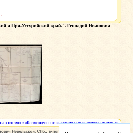
.
кий и При-Уссурийский край.". Геннадий Иванович
ги в каталоге «Коллекционные и уникальные антикварные книги»
ович Невельской, СПб., типография А.С. Суворина, 1897 г.