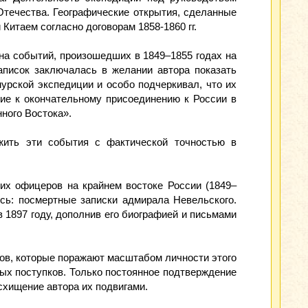
Отечества. Географические открытия, сделанные
итаем согласно договорам 1858-1860 гг.
на событий, произошедших в 1849–1855 годах на
аписок заключалась в желании автора показать
урской экспедиции и особо подчеркивал, что их
ние к окончательному присоединению к России в
нного Востока».
жить эти события с фактической точностью в
ких офицеров на крайнем востоке России (1849–
ось: посмертные записки адмирала Невельского.
 1897 году, дополнив его биографией и письмами
лов, которые поражают масштабом личности этого
ых поступков. Только постоянное подтверждение
схищение автора их подвигами.