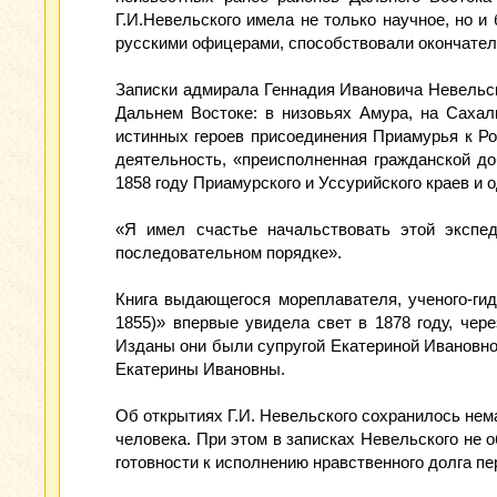
Г.И.Невельского имела не только научное, но 
русскими офицерами, способствовали окончатель
Записки адмирала Геннадия Ивановича Невельск
Дальнем Востоке: в низовьях Амура, на Сахал
истинных героев присоединения Приамурья к Ро
деятельность, «преисполненная гражданской до
1858 году Приамурского и Уссурийского краев и 
«Я имел счастье начальствовать этой экспе
последовательном порядке».
Книга выдающегося мореплавателя, ученого-гид
1855)» впервые увидела свет в 1878 году, чер
Изданы они были супругой Екатериной Ивановной
Екатерины Ивановны.
Об открытиях Г.И. Невельского сохранилось нем
человека. При этом в записках Невельского не
готовности к исполнению нравственного долга пе