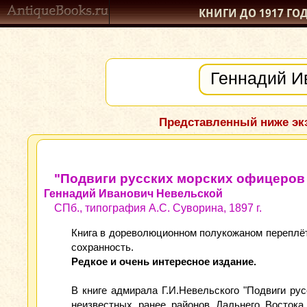
КНИГИ ДО 1917
ГО
Представленный ниже экз
"Подвиги русских морских офицеров н
Геннадий Иванович Невельской
СПб., типография А.С. Суворина, 1897 г.
Книга в дореволюционном полукожаном переплёте
сохранность.
Редкое и очень интересное издание.
В книге адмирала Г.И.Невельского "Подвиги ру
неизвестных ранее районов Дальнего Востока