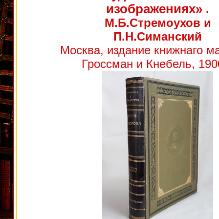
изображениях»
.
М.Б.Стремоухов и
П.Н.Симанский
Москва, издание книжнаго м
Гроссман и Кнебель, 1900