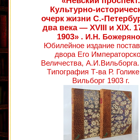
«Невский проспект.
Культурно-историчес
очерк жизни С.-Петербур
два века — XVIII и XIX. 
1903»
. И.Н. Божерян
Юбилейное издание поста
двора Его Императорско
Величества, А.И.Вильборга.
Типография Т-ва Р. Голике
Вильборг 1903 г.