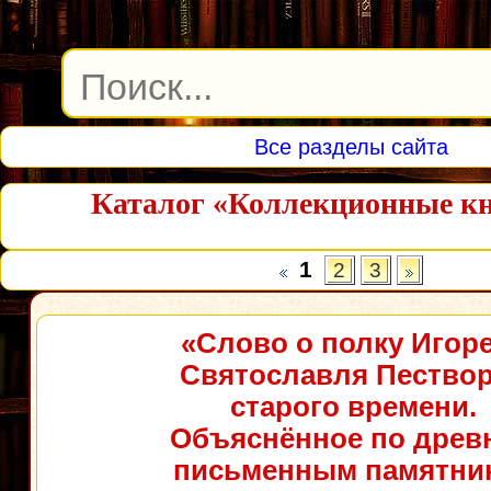
Все разделы сайта
Каталог «Коллекционные кн
1
2
3
«Слово о полку Игор
Святославля Пество
старого времени.
Объяснённое по древ
письменным памятни