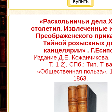
Купить
«Раскольничьи дела XV
столетия. Извлеченные 
Преображенского прика
Тайной розыскных д
канцелярии»
. Г.Есип
Издание Д.Е. Кожанчикова. [
Т. 1-2]. СПб.: Тип. Т-в
«Общественная польза», 1
1863.