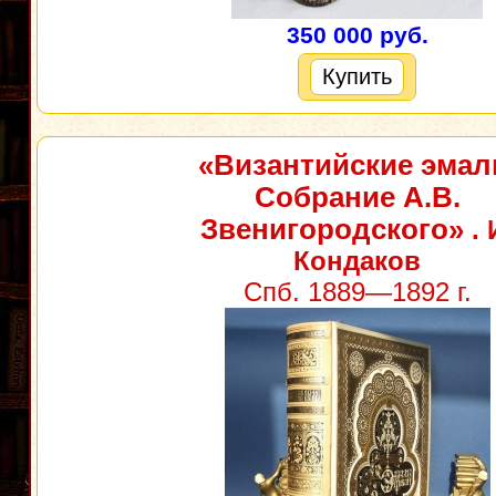
350 000 руб.
Купить
«Византийские эмал
Собрание А.В.
Звенигородского»
. 
Кондаков
Спб. 1889—1892 г.