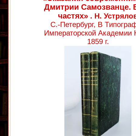
Дмитрии Самозванце. В
частях»
. Н. Устряло
С.-Петербург, В Типогра
Императорской Академии 
1859 г.