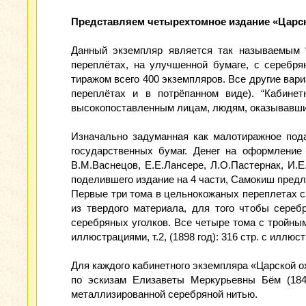
Представляем четырехтомное издание «Царс
Данный экземпляр является так называемым 
переплётах, на улучшенной бумаге, с серебр
тиражом всего 400 экземпляров. Все другие вар
переплётах и в потрёпанном виде). “Кабине
высокопоставленным лицам, людям, оказывавшим
Изначально задуманная как малотиражное пода
государственных бумаг. Денег на оформление
В.М.Васнецов, Е.Е.Лансере, Л.О.Пастернак, И.
поделившего издание на 4 части, Самокиш пред
Первые три тома в цельнокожаных переплетах с
из твердого материала, для того чтобы сере
серебряных уголков. Все четыре тома с тройным 
иллюстрациями, т.2, (1898 год): 316 стр. с иллюст
Для каждого кабинетного экземпляра «Царской о
по эскизам Елизаветы Меркурьевны Бём (1843
металлизированной серебряной нитью.