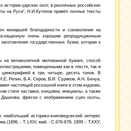
 истории царских охот, в различных российских
оты на Руси", Н.И.Кутепов привёл полные тексты
оен монаршей благодарности и соизволения на
 оснащенную очень хорошим репродукционным
заготовления государственных бумаг, которая к
ы на великолепной мелованной бумаге, способ
ллюстрациями, помещенными как в тексте, так и
цинкографией в три, четыре, десять тонов. В
Е. Репин, В.А. Серов, В.И. Суриков, А.Н. Бенуа,
ами» настоящей роскошной книги в этом издании,
ом стиле заставки, концовки, инициалы, а также
 Дашкова, фрески с изображением сцен охоты,
 наибольший историко-книговедческий интерес
1896. - Т. LXIV, май. - С.676-678; 1899 .- Т.ХХУ,