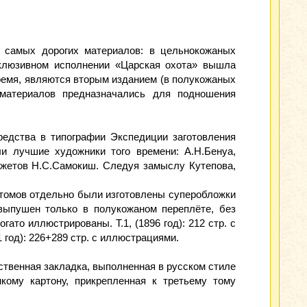
 самых дорогих материалов: в цельнокожаных
склюзивном исполнении «Царская охота» вышла
время, являются вторым изданием (в полукожаных
 материалов предназначались для подношения
редства в типографии Экспедиции заготовления
и лучшие художники того времени: А.Н.Бенуа,
сюжетов Н.С.Самокиш. Следуя замыслу Кутепова,
 томов отдельно были изготовлены суперобложки
выпушен только в полукожаном переплёте, без
ато иллюстрированы. Т.1, (1896 год): 212 стр. с
11 год): 226+289 стр. с иллюстрациями.
ственная закладка, выполненная в русском стиле
кому картону, прикрепленная к третьему тому