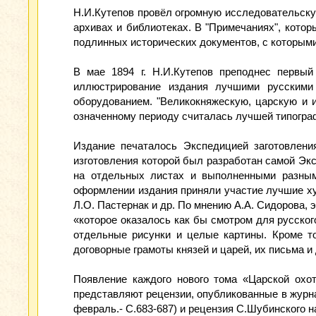
Н.И.Кутепов провёл огромную исследовательску
архивах и библиотеках. В "Примечаниях", котор
подлинных исторических документов, с которыми
В мае 1894 г. Н.И.Кутепов преподнес первый
иллюстрирование издания лучшими русскими
оборудованием. "Великокняжескую, царскую и и
означенному периоду считалась лучшей типогра
Издание печаталось Экспедицией заготовления
изготовления которой был разработан самой Эк
на отдельных листах и выполненными разными
оформлении издания приняли участие лучшие худо
Л.О. Пастернак и др. По мнению А.А. Сидорова,
«которое оказалось как бы смотром для русског
отдельные рисунки и целые картины. Кроме то
договорные грамоты князей и царей, их письма и 
Появление каждого нового тома «Царской охот
представляют рецензии, опубликованные в журнале 
февраль.- С.683-687) и рецензия С.Шубинского на 3