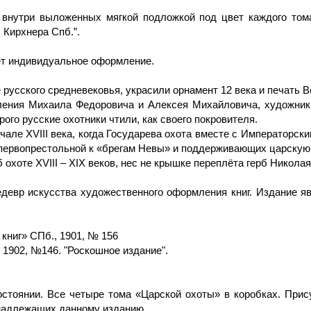
 внутри выложенных мягкой подложкой под цвет каждого тома
 Кирхнера Спб.”.
ет индивидуальное оформление.
русского средневековья, украсили орнамент 12 века и печать Ве
ления Михаила Федоровича и Алексея Михайловича, художник
го русские охотники чтили, как своего покровителя.
ачале XVIII века, когда Государева охота вместе с Императорс
 первопрестольной к «брегам Невы» и поддерживающих царскую 
 охоте XVIII – XIX веков, нес не крышке переплёта герб Николая 
едевр искусства художественного оформления книг. Издание я
книг» СПб., 1901, № 156
 1902, №146. "Роскошное издание".
стоянии. Все четыре тома «Царской охоты» в коробках. При
инадлежащих данному изданию.