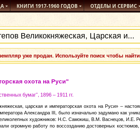
ДА
КНИГИ
1917-1960
ГОДОВ
ОТДЕЛЫ
И СЕРВИС
емпляр уже продан. Используйте поиск чтобы найти
орская охота на Руси"
твенных бумаг", 1896 – 1911 гг.
княжеская, царская и императорская охота на Руси» – насто
императора Александра III, было изначально задумано как уник
иколепных художников: Н.С. Самокиш, В.М. Васнецов, И.Е. Репи
лали огромную работу по воссозданию достоверных костюмов, 