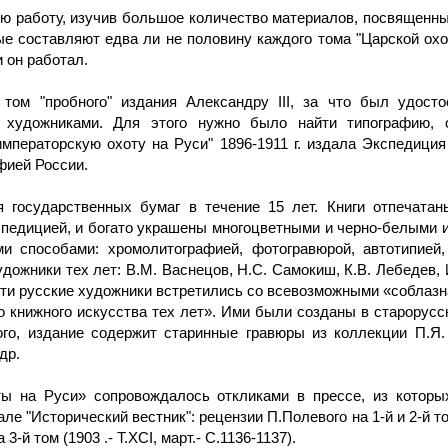
ю работу, изучив большое количество материалов, посвященных
ые составляют едва ли не половину каждого тома "Царской ох
 он работал.
 том "пробного" издания Александру III, за что был удост
 художниками. Для этого нужно было найти типографию,
мператорскую охоту на Руси" 1896-1911 г. издала Экспедиция 
фией России.
 государственных бумаг в течение 15 лет. Книги отпечатан
спедицией, и богато украшены многоцветными и черно-белыми и
 способами: хромолитографией, фотогравюрой, автотипией, 
жники тех лет: В.М. Васнецов, Н.С. Самокиш, К.В. Лебедев, И.
 эти русские художники встретились со всевозможными «соблазн
о книжного искусства тех лет». Ими были созданы в старорусск
го, издание содержит старинные гравюры из коллекции П.Я.
др.
ы на Руси» сопровождалось откликами в прессе, из которых
"Исторический вестник": рецензии П.Полевого на 1-й и 2-й тома (
-й том (1903 .- Т.ХСI, март.- С.1136-1137).