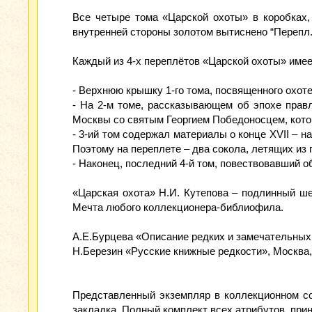
Все четыре тома «Царской охоты» в коробках,
внутренней стороны золотом вытиснено “Перепл.
Каждый из 4-х переплётов «Царской охоты» име
- Верхнюю крышку 1-го тома, посвященного охоте 
- На 2-м томе, рассказывающем об эпохе прав
Москвы со святым Георгием Победоносцем, которо
- 3-ий том содержал материалы о конце XVII – н
Поэтому на переплете – два сокола, летящих из
- Наконец, последний 4-й том, повествовавший об
«Царская охота» Н.И. Кутепова – подлинный ш
Мечта любого коллекционера-библиофила.
А.Е.Бурцева «Описание редких и замечательных 
Н.Березин «Русские книжные редкости», Москва,
Представленный экземпляр в коллекционном со
закладка. Полный комплект всех атрибутов, пр