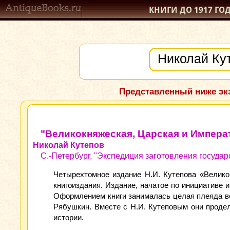
КНИГИ ДО 1917
ГО
Представленный ниже экз
"Великокняжеская, Царская и Императ
Николай Кутепов
С.-Петербург, "Экспедиция заготовления государс
Четырехтомное издание Н.И. Кутепова «Велико
книгоиздания. Издание, начатое по инициативе 
Оформлением книги занималась целая плеяда вел
Рябушкин. Вместе с Н.И. Кутеповым они проде
истории.