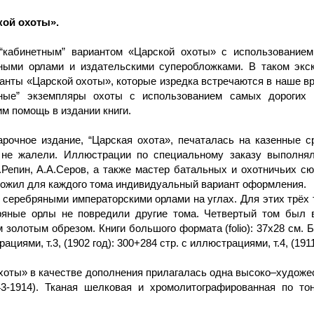
кой охоты».
“кабинетным” вариантом «Царской охоты» с использованием
яными орлами и издательскими суперобложками. В таком эк
ианты «Царской охоты», которые изредка встречаются в наше 
тные” экземпляры охоты с использованием самых дорогих
 помощь в издании книги.
рочное издание, “Царская охота», печаталась на казенные с
 не жалели. Иллюстрации по специальному заказу выполнял
Е.Репин, А.А.Серов, а также мастер батальных и охотничьих 
ложил для каждого тома индивидуальный вариант оформления.
 серебряными императорскими орлами на углах. Для этих трёх
бряные орлы не повредили другие тома. Четвертый том был 
золотым обрезом. Книги большого формата (folio): 37х28 см. Бог
рациями, т.3, (1902 год): 300+284 стр. с иллюстрациями, т.4, (19
хоты» в качестве дополнения прилагалась одна высоко–художе
-1914). Тканая шелковая и хромолитографированная по тон