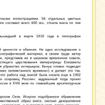
епными иллюстрациями. 56 отдельных цветных
и составил всего 600 экз., стоила книга по тем
 вышедший в марте 1910 года в типографии
ой ценности и обаяния. Ни одно исследование о
конографический материал, в своем труде автор
ом, представив ее в широком временном охвате,
стящего царствования императрицы Елизаветы
уя убранство интерьеров, Бенуа словно подводит
ливо оклеветанного времени») и делает это так,
, что работа над книгой была начата еще в 1902
х сокровищ России»; задуманный тогда проект
ссии в XVIII веке по главнейшим архитектурным
арском Селе. Искусно подобранное обрамление
жественный образ книги, сколько декоративное