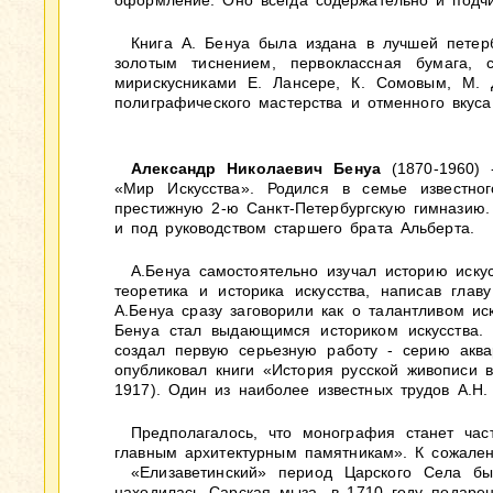
оформление. Оно всегда содержательно и подчи
Книга А. Бенуа была издана в лучшей петер
золотым тиснением, первоклассная бумага,
мирискусниками Е. Лансере, К. Сомовым, М. Д
полиграфического мастерства и отменного вкус
Александр Николаевич Бенуа
(1870-1960) -
«Мир Искусства». Родился в семье известно
престижную 2-ю Санкт-Петербургскую гимназию.
и под руководством старшего брата Альберта.
А.Бенуа самостоятельно изучал историю иску
теоретика и историка искусства, написав гла
А.Бенуа сразу заговорили как о талантливом ис
Бенуа стал выдающимся историком искусства.
создал первую серьезную работу - серию аква
опубликовал книги «История русской живописи в
1917). Один из наиболее известных трудов А.Н
Предполагалось, что монография станет час
главным архитектурным памятникам». К сожален
«Елизаветинский» период Царского Села бы
находилась Сарская мыза, в 1710 году подаре