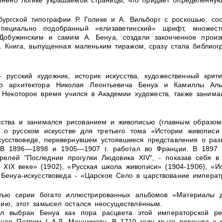
нено логике украшаемой страницы, что придает определенную
бургской типографии Р. Голике и А. Вильборг с роскошью, со
 специально подобранный «елизаветинский» шрифт, множес
обужинским и самим А. Бенуа, создали законченное произве
а. Книга, выпущенная маленьким тиражом, сразу стала библиог
 русский художник, историк искусства, художественный крит
го архитектора Николая Леонтьевича Бенуа и Камиллы Аль
 Некоторое время учился в Академии художеств, также занима
сства и занимался рисованием и живописью (главным образом
ву о русском искусстве для третьего тома «Истории живописи
кусствоведе, перевернувшем устоявшиеся представления о разв
 В 1896—1898 и 1905—1907 г. работал во Франции. В 1897 
релей "Последние прогулки Людовика XIV", - показав себя 
 ХIX веке» (1902), «Русская школа живописи» (1904-1906), «
. Бенуа-искусствоведа - «Царское Село в царствование импера
тью серии богато иллюстрированных альбомов «Материалы дл
ию, этот замысел остался неосуществлённым.
л выбран Бенуа как пора расцвета этой императорской ре
нная Петром I А.Д. Меншикову. В 1710 году мыза перешла к 