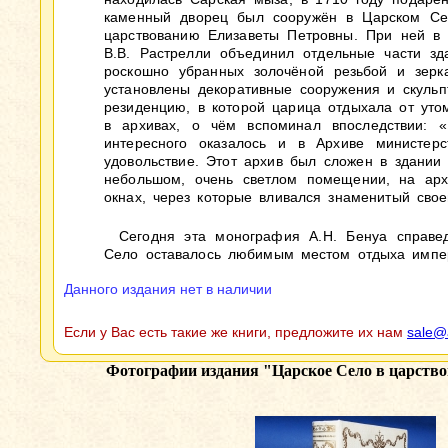
каменный дворец был сооружён в Царском Сел
царствованию Елизаветы Петровны. При ней в 
В.В. Растрелли объединил отдельные части зд
роскошно убранных золочёной резьбой и зерк
установлены декоративные сооружения и скуль
резиденцию, в которой царица отдыхала от уто
в архивах, о чём вспоминал впоследствии:
интересного оказалось и в Архиве министер
удовольствие. Этот архив был сложен в здании
небольшом, очень светлом помещении, на арх
окнах, через которые вливался знаменитый свое
Сегодня эта монография А.Н. Бенуа справе
Село оставалось любимым местом отдыха импер
Данного издания нет в наличии
Если у Вас есть такие же книги, предложите их нам
sale@
Фотографии издания
"Царское Село в царство