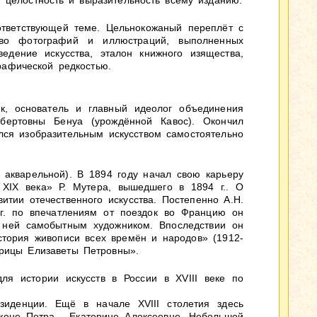
 целостность и выразительность всему изданию.
ответствующей теме. Цельнокожаный переплёт с
тво фотографий и иллюстраций, выполненных
дение искусства, эталон книжного изящества,
рафической редкостью.
ик, основатель и главный идеолог объединения
бертовны Бенуа (урождённой Кавос). Окончил
лся изобразительным искусством самостоятельно
 акварельной). В 1894 году начал свою карьеру
 XIX века» Р. Мутера, вышедшего в 1894 г.. О
итии отечественного искусства. Постепенно А.Н.
г. по впечатлениям от поездок во Францию он
в ней самобытным художником. Впоследствии он
История живописи всех времён и народов» (1912-
трицы Елизаветы Петровны».
я истории искусств в России в XVIII веке по
зиденции. Ещё в начале XVIII столетия здесь
жене Петра - Екатерине Алексеевне. Небольшой