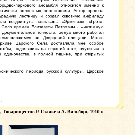
рцово-паркового ансамбля относится именно к
тически полностью перестроили. Автор проекта
арадную лестницу и создал сквозную анфиладу
ли воздвигнуты павильоны «Эрмитаж», «Грот»,
е Село времён Елизаветы Петровны - «интимную
 документальной точности, Бенуа много работал
 помещавшемся на Дворцовой площади. Много
архиве Царского Села доставляла мне особое
тобы, поднявшись на верхний этаж, очутиться в
 одиночестве, в полной тишине, при открытых
нического периода русской культуры. Царское
.
оварищество Р. Голике и А. Вильборг, 1910 г.