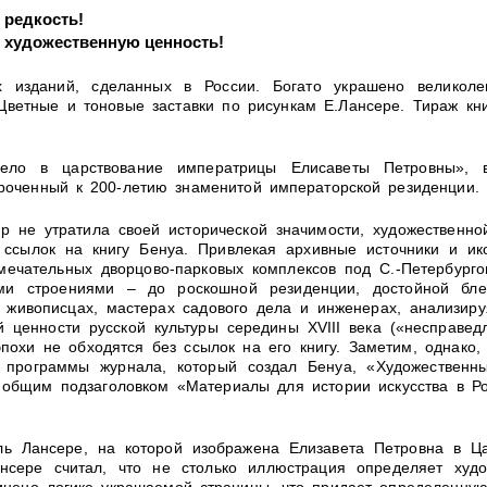
редкость!
 художественную ценность!
 изданий, сделанных в России. Богато украшено великол
ветные и тоновые заставки по рисункам Е.Лансере. Тираж книг
Село в царствование императрицы Елисаветы Петровны»,
уроченный к 200-летию знаменитой императорской резиденции.
ор не утратила своей исторической значимости, художественн
з ссылок на книгу Бенуа. Привлекая архивные источники и и
амечательных дворцово-парковых комплексов под С.-Петербург
и строениями – до роскошной резиденции, достойной бле
, живописцах, мастерах садового дела и инженерах, анализир
 ценности русской культуры середины XVIII века («несправед
эпохи не обходятся без ссылок на его книгу. Заметим, однако
 программы журнала, который создал Бенуа, «Художественны
 общим подзаголовком «Материалы для истории искусства в Ро
ль Лансере, на которой изображена Елизавета Петровна в Ц
нсере считал, что не столько иллюстрация определяет худо