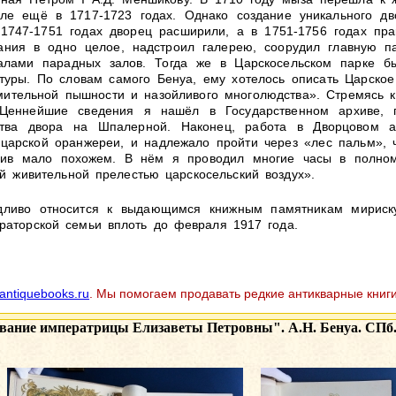
е ещё в 1717-1723 годах. Однако создание уникального дво
1747-1751 годах дворец расширили, а в 1751-1756 годах прак
ания в одно целое, надстроил галерею, соорудил главную п
алами парадных залов. Тогда же в Царскосельском парке бы
птуры. По словам самого Бенуа, ему хотелось описать Царско
мительной пышности и назойливого многолюдства». Стремясь к
 «Ценнейшие сведения я нашёл в Государственном архиве,
ства двора на Шпалерной. Наконец, работа в Дворцовом 
 царской оранжереи, и надлежало пройти через «лес пальм», ч
ив мало похожем. В нём я проводил многие часы в полном
й живительной прелестью царскосельский воздух».
дливо относится к выдающимся книжным памятникам мирискус
аторской семьи вплоть до февраля 1917 года.
antiquebooks.ru
. Мы помогаем продавать редкие антикварные книги
вание императрицы Елизаветы Петровны". А.Н. Бенуа. СПб., Т