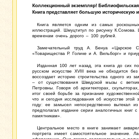
Коллекционный экземпляр! Библиофильская 
Книга представляет большую историческую и
Книга является одним из самых роскошных
иллюстраций. Шмуцтитул по рисунку К.Сомова. Ц
временам очень дорого – 100 рублей.
Замечательный труд А. Бенуа «Царское 
«Товарищества Р. Голике и А. Вильборг» и при
Изданная 100 лет назад, эта книга до сих п
русском искусстве XVIII века не обходится бе
воссоздает историю строительства одного из з
– от существования Шведской мызы с ветхим
Петровны. Говоря об архитекторах, скульпторах
итог своей борьбе за признание художественной
что и сегодня исследования об искусстве этой 
году: ее замысел непосредственно вытекал из
предполагал издание серии аналогичных книг с
памятникам».
Центральное место в книге занимает акваре
портрета имеет самостоятельное значение. Ла