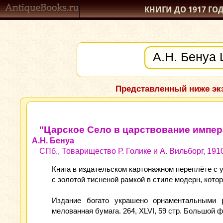
КНИГИ ДО 1917
ГО
Представленный ниже экз
"Царское Село в царствование импе
А.Н. Бенуа
СПб., Товарищество Р. Голике и А. Вильборг, 1910
Книга в издательском картонажном переплёте с 
с золотой тисненой рамкой в стиле модерн, кот
Издание богато украшено орнаментальными р
мелованная бумага. 264, XLVI, 59 стр. Большой ф