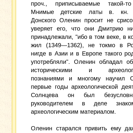
проч., приписываемые такой-то
Мнимые детские латы в. кн. 
Донского Оленин просит не срисо
уверяет его, что они Дмитрию ни
принадлежали, "ибо в том веке, в к
жил (1349—1362), не токмо в Ро
нигде в Азии и в Европе такого ро
употребляли". Оленин обладал о
историческими и археологи
познаниями и многому научил С
первые годы археологической дея
Солнцева он был безуслов
руководителем в деле знако
археологическим материалом.
Оленин старался привить ему да