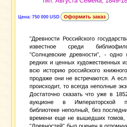
тип. Августа Семена, 1849-18
Оформить заказ
Цена: 750 000 USD
"Древности Российского государств
известное среди библиофи
"Солнцевские древности", - одно
редких и ценных художественных и
всю историю российского книжног
продаже они не встречаются. А есл
происходит, то всегда неполные эк
Достаточно сказать что уже в 185
аукционе в Императорской пу
библиотеке неполный, без последни
времени еще не вышедших томов, 
"Древностей" был оценен в огромну