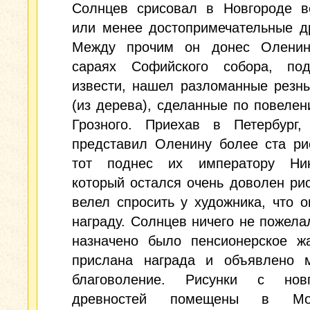
Солнцев срисовал в Новгороде в
или менее достопримечательные д
Между прочим он донес Оленин
сараях Софийского собора, по
извести, нашел разломанные резн
(из дерева), сделанные по повеле
Грозного. Приехав в Петербург,
представил Оленину более ста ри
тот поднес их императору Ни
который остался очень доволен ри
велел спросить у художника, что о
награду. Солнцев ничего не пожела
назначено было пенсионерское жа
прислана награда и объявлено 
благоволение. Рисунки с новг
древностей помещены в Мос