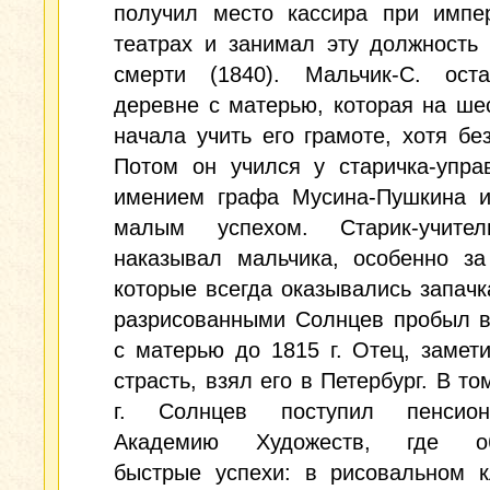
получил место кассира при импер
театрах и занимал эту должность
смерти (1840). Мальчик-С. ост
деревне с матерью, которая на ше
начала учить его грамоте, хотя бе
Потом он учился у старичка-упра
имением графа Мусина-Пушкина и
малым успехом. Старик-учите
наказывал мальчика, особенно за
которые всегда оказывались запач
разрисованными Солнцев пробыл в
с матерью до 1815 г. Отец, замет
страсть, взял его в Петербург. В то
г. Солнцев поступил пенсио
Академию Художеств, где об
быстрые успехи: в рисовальном к