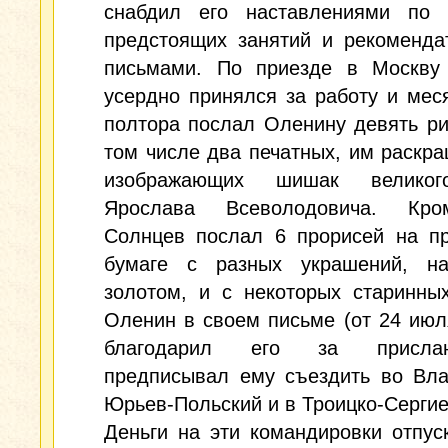
снабдил его наставлениями по 
предстоящих занятий и рекоменда
письмами. По приезде в Москву
усердно принялся за работу и мес
полтора послал Оленину девять ри
том числе два печатных, им раскр
изображающих шишак великог
Ярослава Всеволодовича. Кро
Солнцев послал 6 прорисей на пр
бумаге с разных украшений, на
золотом, и с некоторых старинны
Оленин в своем письме (от 24 июля
благодарил его за присл
предписывал ему съездить во Вла
Юрьев-Польский и в Троицко-Сергие
Деньги на эти командировки отпус