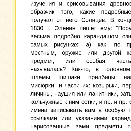
изучения и срисовывания древнос
образчик того, какие подробны
получал от него Солнцев. В конц
1830 г. Оленин пишет ему: "Пор
весьма подробно карандашом озн
самых рисунках: а) как, по п
местным, оружие или другой ка
предмет, или особая част
называлась? Как-то, в головном
шлемы, шишаки, прилбицы, нап
мисюрки, и части их: козырьки, пе
личины, наушия или ланитники, зат
кольчужные к ним сетки, и пр. и пр. 
имена записывать вам в особую т
ссылками или указаниями каран
нарисованные вами предметы 