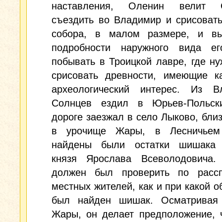
наставления, Оленин велит С
съездить во Владимир и срисоват
собора, в малом размере, и вы
подробности наружного вида ег
побывать в Троицкой лавре, где н
срисовать древности, имеющие ка
археологический интерес. Из В
Солнцев ездил в Юрьев-Польс
дороге заезжал в село Лыково, близ
в урочище Жары, в Лесничьем
найдены были остатки шишака 
князя Ярослава Всеволодовича.
должен был проверить по расс
местных жителей, как и при какой о
был найден шишак. Осматривая
Жары, он делает предположение, 