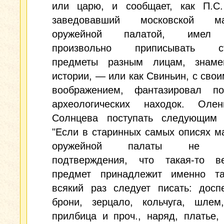
или царю, и сообщает, как П.С.
заведовавший московской мас
оружейной палатой, имел 
произвольно приписывать ст
предметы разным лицам, знам
истории, — или как Свиньин, с сво
воображением, фантазировал п
археологических находок. Оле
Солнцева поступать следующим 
"Если в старинных самых описях м
оружейной палаты не на
подтверждения, что такая-то 
предмет принадлежит именно та
всякий раз следует писать: досп
брони, зерцало, кольчуга, шлем
прилбица и проч., наряд, платье,