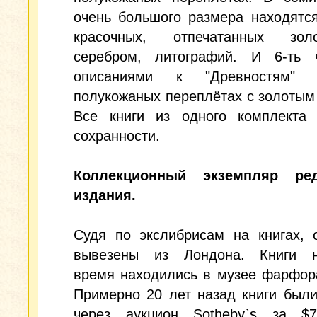
очень большого размера находятс
красочных, отпечатанных зо
серебром, литографий. И 6-ть 
описаниями к "Древностям"
полукожаных переплётах с золотым
Все книги из одного комплекта 
сохранности.
Коллекционный экземпляр ред
издания.
Судя по экслибрисам на книгах, 
вывезены из Лондона. Книги н
время находились в музее фарфор
Примерно 20 лет назад книги был
через аукцион Sotheby`s за $