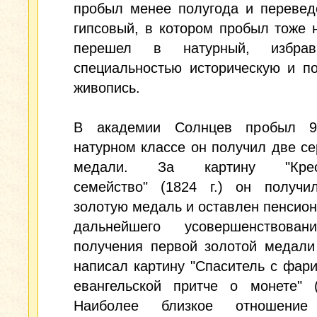
пробыл менее полугода и перевед
гипсовый, в котором пробыл тоже 
перешел в натурный, избра
специальностью историческую и п
живопись.
В академии Солнцев пробыл 9
натурном классе он получил две с
медали. За картину "Крест
семейство" (1824 г.) он получи
золотую медаль и оставлен пенсио
дальнейшего усовершенствова
получения первой золотой медали
написал картину "Спаситель с фар
евангельской притче о монете" (
Наиболее близкое отношени