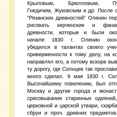
Крыловым, Брюлловым, Пу
Гнедичем, Жуковским и др. После 
"Рязанских древностей" Оленин по
рисовать керченские и фанаг
древности, которые и были ок
начале 1830 г. Оленин оконч
убедился в талантах своего уче
приверженности к тому делу, на к
направлял его, а потому вскоре выв
ту дорогу, где Солнцев так прослави
много сделал. 9 мая 1830 г. Сол
Высочайшему повелению, был отп
Москву и другие города и монаст
срисовывания старинных одеяний,
церковной и царской утвари, скарба
сбруи и проч. древних предметов