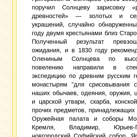
поручил Солнцеву зарисовку «р
древностей» — золотых и сер
украшений, случайно обнаруженны
году двумя крестьянами близ Старо
Полученный результат превзо
ожидания, и в 1830 году рекомен
Олениным Солнцева по высо
повелению направили в спец
экспедицию по древним русским г
монастырям "для срисовывания с
наших обычаев, одеяния, оружия, 
и царской утвари, скарба, конско
прочих предметов, принадлежащих 
Оружейная палата и соборы Мос
Кремля, Владимир, Юрьев-По
новгородский Софийский собор, Я