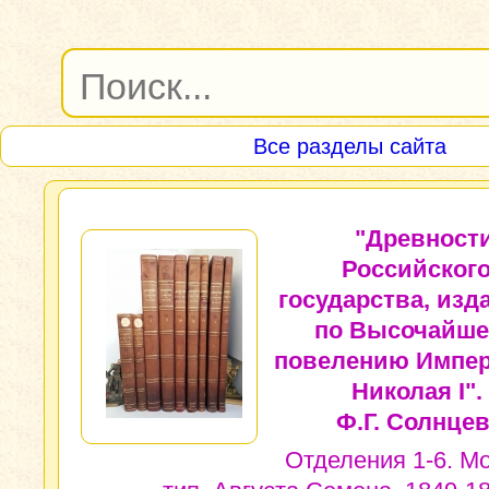
Все разделы сайта
"Древност
Российског
государства, изд
по Высочайш
повелению Импер
Николая I".
Ф.Г. Солнцев
Отделения 1-6. Мо