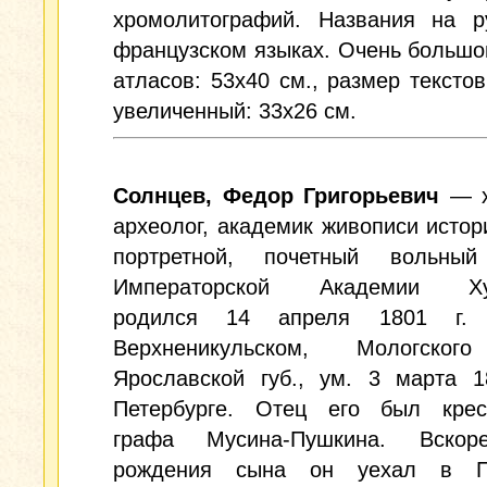
хромолитографий. Названия на р
французском языках. Очень больш
атласов: 53x40 см., размер тексто
увеличенный: 33х26 см.
Солнцев, Федор Григорьевич
— х
археолог, академик живописи истор
портретной, почетный вольны
Императорской Академии Худ
родился 14 апреля 1801 г.
Верхненикульском, Мологског
Ярославской губ., ум. 3 марта 1
Петербурге. Отец его был крес
графа Мусина-Пушкина. Вскор
рождения сына он уехал в Пе